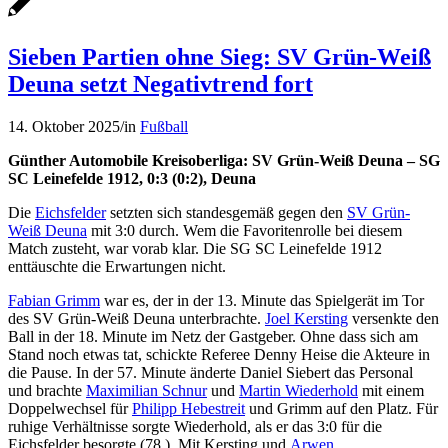
Sieben Partien ohne Sieg: SV Grün-Weiß
Deuna setzt Negativtrend fort
14. Oktober 2025
/
in
Fußball
Günther Automobile Kreisoberliga: SV Grün-Weiß Deuna – SG
SC Leinefelde 1912, 0:3 (0:2), Deuna
Die
Eichsfelder
setzten sich standesgemäß gegen den
SV Grün-
Weiß Deuna
mit 3:0 durch. Wem die Favoritenrolle bei diesem
Match zusteht, war vorab klar. Die SG SC Leinefelde 1912
enttäuschte die Erwartungen nicht.
Fabian Grimm
war es, der in der 13. Minute das Spielgerät im Tor
des SV Grün-Weiß Deuna unterbrachte.
Joel Kersting
versenkte den
Ball in der 18. Minute im Netz der Gastgeber. Ohne dass sich am
Stand noch etwas tat, schickte Referee Denny Heise die Akteure in
die Pause. In der 57. Minute änderte Daniel Siebert das Personal
und brachte
Maximilian Schnur
und
Martin Wiederhold
mit einem
Doppelwechsel für
Philipp Hebestreit
und Grimm auf den Platz. Für
ruhige Verhältnisse sorgte Wiederhold, als er das 3:0 für die
Eichsfelder besorgte (78.). Mit Kersting und
Arwen