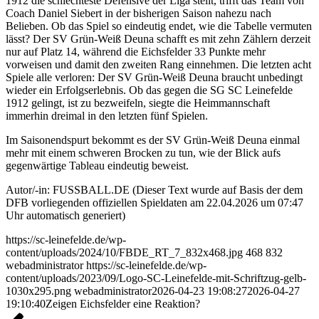
1912 die schlechteste Defensive der Liga stellt, trifft das Team von
Coach Daniel Siebert in der bisherigen Saison nahezu nach
Belieben. Ob das Spiel so eindeutig endet, wie die Tabelle vermuten
lässt? Der SV Grün-Weiß Deuna schafft es mit zehn Zählern derzeit
nur auf Platz 14, während die Eichsfelder 33 Punkte mehr
vorweisen und damit den zweiten Rang einnehmen. Die letzten acht
Spiele alle verloren: Der SV Grün-Weiß Deuna braucht unbedingt
wieder ein Erfolgserlebnis. Ob das gegen die SG SC Leinefelde
1912 gelingt, ist zu bezweifeln, siegte die Heimmannschaft
immerhin dreimal in den letzten fünf Spielen.
Im Saisonendspurt bekommt es der SV Grün-Weiß Deuna einmal
mehr mit einem schweren Brocken zu tun, wie der Blick aufs
gegenwärtige Tableau eindeutig beweist.
Autor/-in: FUSSBALL.DE (Dieser Text wurde auf Basis der dem
DFB vorliegenden offiziellen Spieldaten am 22.04.2026 um 07:47
Uhr automatisch generiert)
https://sc-leinefelde.de/wp-
content/uploads/2024/10/FBDE_RT_7_832x468.jpg
468
832
webadministrator
https://sc-leinefelde.de/wp-
content/uploads/2023/09/Logo-SC-Leinefelde-mit-Schriftzug-gelb-
1030x295.png
webadministrator
2026-04-23 19:08:27
2026-04-27
19:10:40
Zeigen Eichsfelder eine Reaktion?