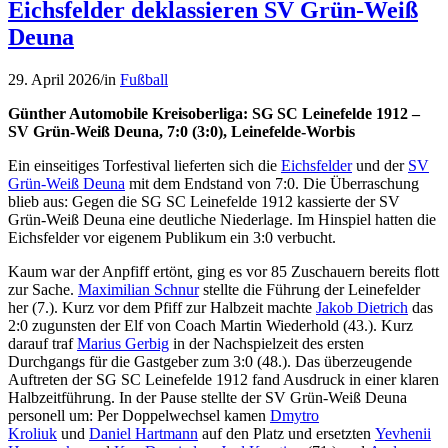
Eichsfelder deklassieren SV Grün-Weiß
Deuna
29. April 2026
/
in
Fußball
Günther Automobile Kreisoberliga: SG SC Leinefelde 1912 –
SV Grün-Weiß Deuna, 7:0 (3:0), Leinefelde-Worbis
Ein einseitiges Torfestival lieferten sich die
Eichsfelder
und der
SV
Grün-Weiß Deuna
mit dem Endstand von 7:0. Die Überraschung
blieb aus: Gegen die SG SC Leinefelde 1912 kassierte der SV
Grün-Weiß Deuna eine deutliche Niederlage. Im Hinspiel hatten die
Eichsfelder vor eigenem Publikum ein 3:0 verbucht.
Kaum war der Anpfiff ertönt, ging es vor 85 Zuschauern bereits flott
zur Sache.
Maximilian Schnur
stellte die Führung der Leinefelder
her (7.). Kurz vor dem Pfiff zur Halbzeit machte
Jakob Dietrich
das
2:0 zugunsten der Elf von Coach Martin Wiederhold (43.). Kurz
darauf traf
Marius Gerbig
in der Nachspielzeit des ersten
Durchgangs für die Gastgeber zum 3:0 (48.). Das überzeugende
Auftreten der SG SC Leinefelde 1912 fand Ausdruck in einer klaren
Halbzeitführung. In der Pause stellte der SV Grün-Weiß Deuna
personell um: Per Doppelwechsel kamen
Dmytro
Kroliuk
und
Daniel Hartmann
auf den Platz und ersetzten
Yevhenii