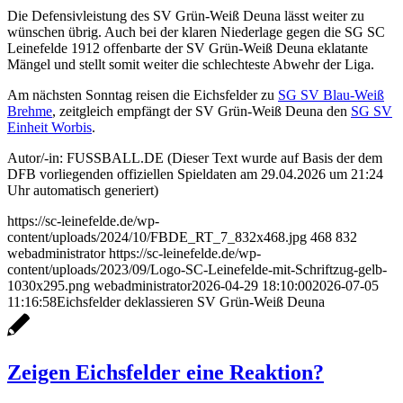
Die Defensivleistung des SV Grün-Weiß Deuna lässt weiter zu
wünschen übrig. Auch bei der klaren Niederlage gegen die SG SC
Leinefelde 1912 offenbarte der SV Grün-Weiß Deuna eklatante
Mängel und stellt somit weiter die schlechteste Abwehr der Liga.
Am nächsten Sonntag reisen die Eichsfelder zu
SG SV Blau-Weiß
Brehme
, zeitgleich empfängt der SV Grün-Weiß Deuna den
SG SV
Einheit Worbis
.
Autor/-in: FUSSBALL.DE (Dieser Text wurde auf Basis der dem
DFB vorliegenden offiziellen Spieldaten am 29.04.2026 um 21:24
Uhr automatisch generiert)
https://sc-leinefelde.de/wp-
content/uploads/2024/10/FBDE_RT_7_832x468.jpg
468
832
webadministrator
https://sc-leinefelde.de/wp-
content/uploads/2023/09/Logo-SC-Leinefelde-mit-Schriftzug-gelb-
1030x295.png
webadministrator
2026-04-29 18:10:00
2026-07-05
11:16:58
Eichsfelder deklassieren SV Grün-Weiß Deuna
Zeigen Eichsfelder eine Reaktion?