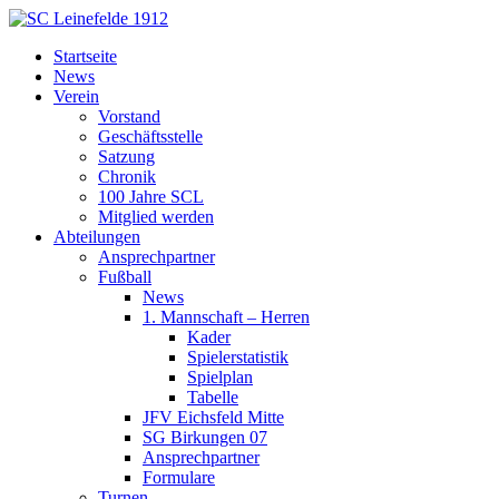
Startseite
News
Verein
Vorstand
Geschäftsstelle
Satzung
Chronik
100 Jahre SCL
Mitglied werden
Abteilungen
Ansprechpartner
Fußball
News
1. Mannschaft – Herren
Kader
Spielerstatistik
Spielplan
Tabelle
JFV Eichsfeld Mitte
SG Birkungen 07
Ansprechpartner
Formulare
Turnen