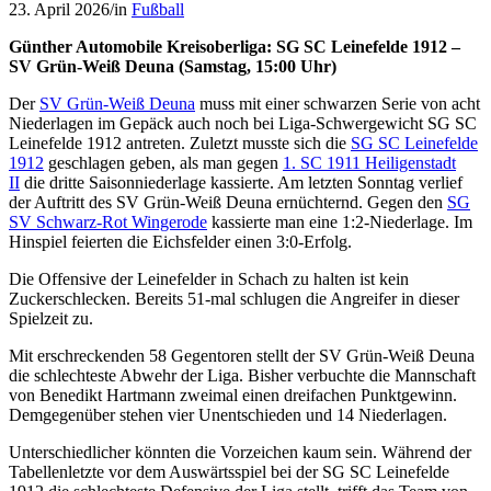
23. April 2026
/
in
Fußball
Günther Automobile Kreisoberliga: SG SC Leinefelde 1912 –
SV Grün-Weiß Deuna (Samstag, 15:00 Uhr)
Der
SV Grün-Weiß Deuna
muss mit einer schwarzen Serie von acht
Niederlagen im Gepäck auch noch bei Liga-Schwergewicht SG SC
Leinefelde 1912 antreten. Zuletzt musste sich die
SG SC Leinefelde
1912
geschlagen geben, als man gegen
1. SC 1911 Heiligenstadt
II
die dritte Saisonniederlage kassierte. Am letzten Sonntag verlief
der Auftritt des SV Grün-Weiß Deuna ernüchternd. Gegen den
SG
SV Schwarz-Rot Wingerode
kassierte man eine 1:2-Niederlage. Im
Hinspiel feierten die Eichsfelder einen 3:0-Erfolg.
Die Offensive der Leinefelder in Schach zu halten ist kein
Zuckerschlecken. Bereits 51-mal schlugen die Angreifer in dieser
Spielzeit zu.
Mit erschreckenden 58 Gegentoren stellt der SV Grün-Weiß Deuna
die schlechteste Abwehr der Liga. Bisher verbuchte die Mannschaft
von Benedikt Hartmann zweimal einen dreifachen Punktgewinn.
Demgegenüber stehen vier Unentschieden und 14 Niederlagen.
Unterschiedlicher könnten die Vorzeichen kaum sein. Während der
Tabellenletzte vor dem Auswärtsspiel bei der SG SC Leinefelde