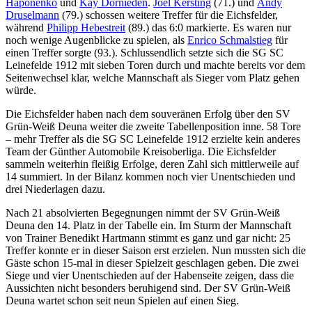
Haponenko
und
Kay Dornieden
.
Joel Kersting
(71.) und
Andy
Druselmann
(79.) schossen weitere Treffer für die Eichsfelder,
während
Philipp Hebestreit
(89.) das 6:0 markierte. Es waren nur
noch wenige Augenblicke zu spielen, als
Enrico Schmalstieg
für
einen Treffer sorgte (93.). Schlussendlich setzte sich die SG SC
Leinefelde 1912 mit sieben Toren durch und machte bereits vor dem
Seitenwechsel klar, welche Mannschaft als Sieger vom Platz gehen
würde.
Die Eichsfelder haben nach dem souveränen Erfolg über den SV
Grün-Weiß Deuna weiter die zweite Tabellenposition inne. 58 Tore
– mehr Treffer als die SG SC Leinefelde 1912 erzielte kein anderes
Team der Günther Automobile Kreisoberliga. Die Eichsfelder
sammeln weiterhin fleißig Erfolge, deren Zahl sich mittlerweile auf
14 summiert. In der Bilanz kommen noch vier Unentschieden und
drei Niederlagen dazu.
Nach 21 absolvierten Begegnungen nimmt der SV Grün-Weiß
Deuna den 14. Platz in der Tabelle ein. Im Sturm der Mannschaft
von Trainer Benedikt Hartmann stimmt es ganz und gar nicht: 25
Treffer konnte er in dieser Saison erst erzielen. Nun mussten sich die
Gäste schon 15-mal in dieser Spielzeit geschlagen geben. Die zwei
Siege und vier Unentschieden auf der Habenseite zeigen, dass die
Aussichten nicht besonders beruhigend sind. Der SV Grün-Weiß
Deuna wartet schon seit neun Spielen auf einen Sieg.