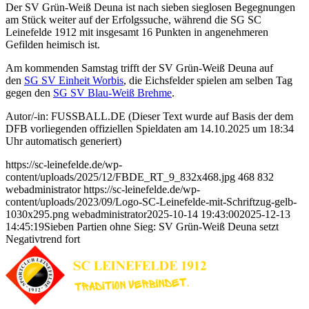
Der SV Grün-Weiß Deuna ist nach sieben sieglosen Begegnungen
am Stück weiter auf der Erfolgssuche, während die SG SC
Leinefelde 1912 mit insgesamt 16 Punkten in angenehmeren
Gefilden heimisch ist.
Am kommenden Samstag trifft der SV Grün-Weiß Deuna auf
den
SG SV Einheit Worbis
, die Eichsfelder spielen am selben Tag
gegen den
SG SV Blau-Weiß Brehme
.
Autor/-in: FUSSBALL.DE (Dieser Text wurde auf Basis der dem
DFB vorliegenden offiziellen Spieldaten am 14.10.2025 um 18:34
Uhr automatisch generiert)
https://sc-leinefelde.de/wp-
content/uploads/2025/12/FBDE_RT_9_832x468.jpg
468
832
webadministrator
https://sc-leinefelde.de/wp-
content/uploads/2023/09/Logo-SC-Leinefelde-mit-Schriftzug-gelb-
1030x295.png
webadministrator
2025-10-14 19:43:00
2025-12-13
14:45:19
Sieben Partien ohne Sieg: SV Grün-Weiß Deuna setzt
Negativtrend fort