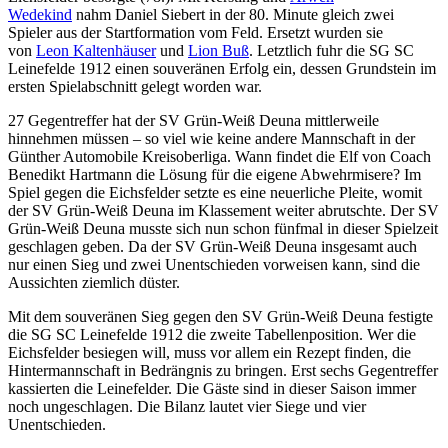
Wedekind
nahm Daniel Siebert in der 80. Minute gleich zwei
Spieler aus der Startformation vom Feld. Ersetzt wurden sie
von
Leon Kaltenhäuser
und
Lion Buß
. Letztlich fuhr die SG SC
Leinefelde 1912 einen souveränen Erfolg ein, dessen Grundstein im
ersten Spielabschnitt gelegt worden war.
27 Gegentreffer hat der SV Grün-Weiß Deuna mittlerweile
hinnehmen müssen – so viel wie keine andere Mannschaft in der
Günther Automobile Kreisoberliga. Wann findet die Elf von Coach
Benedikt Hartmann die Lösung für die eigene Abwehrmisere? Im
Spiel gegen die Eichsfelder setzte es eine neuerliche Pleite, womit
der SV Grün-Weiß Deuna im Klassement weiter abrutschte. Der SV
Grün-Weiß Deuna musste sich nun schon fünfmal in dieser Spielzeit
geschlagen geben. Da der SV Grün-Weiß Deuna insgesamt auch
nur einen Sieg und zwei Unentschieden vorweisen kann, sind die
Aussichten ziemlich düster.
Mit dem souveränen Sieg gegen den SV Grün-Weiß Deuna festigte
die SG SC Leinefelde 1912 die zweite Tabellenposition. Wer die
Eichsfelder besiegen will, muss vor allem ein Rezept finden, die
Hintermannschaft in Bedrängnis zu bringen. Erst sechs Gegentreffer
kassierten die Leinefelder. Die Gäste sind in dieser Saison immer
noch ungeschlagen. Die Bilanz lautet vier Siege und vier
Unentschieden.