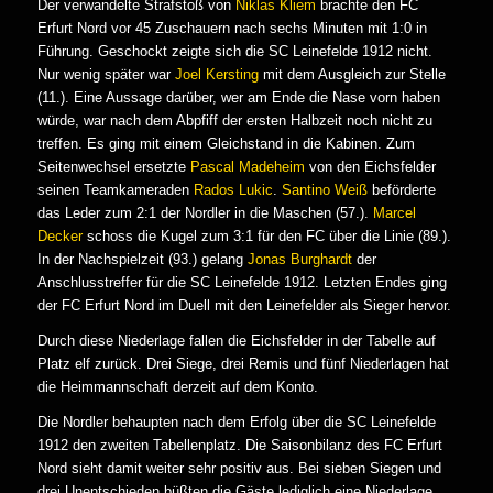
Der verwandelte Strafstoß von
Niklas Kliem
brachte den FC
Erfurt Nord vor 45 Zuschauern nach sechs Minuten mit 1:0 in
Führung. Geschockt zeigte sich die SC Leinefelde 1912 nicht.
Nur wenig später war
Joel Kersting
mit dem Ausgleich zur Stelle
(11.). Eine Aussage darüber, wer am Ende die Nase vorn haben
würde, war nach dem Abpfiff der ersten Halbzeit noch nicht zu
treffen. Es ging mit einem Gleichstand in die Kabinen. Zum
Seitenwechsel ersetzte
Pascal Madeheim
von den Eichsfelder
seinen Teamkameraden
Rados Lukic
.
Santino Weiß
beförderte
das Leder zum 2:1 der Nordler in die Maschen (57.).
Marcel
Decker
schoss die Kugel zum 3:1 für den FC über die Linie (89.).
In der Nachspielzeit (93.) gelang
Jonas Burghardt
der
Anschlusstreffer für die SC Leinefelde 1912. Letzten Endes ging
der FC Erfurt Nord im Duell mit den Leinefelder als Sieger hervor.
Durch diese Niederlage fallen die Eichsfelder in der Tabelle auf
Platz elf zurück. Drei Siege, drei Remis und fünf Niederlagen hat
die Heimmannschaft derzeit auf dem Konto.
Die Nordler behaupten nach dem Erfolg über die SC Leinefelde
1912 den zweiten Tabellenplatz. Die Saisonbilanz des FC Erfurt
Nord sieht damit weiter sehr positiv aus. Bei sieben Siegen und
drei Unentschieden büßten die Gäste lediglich eine Niederlage