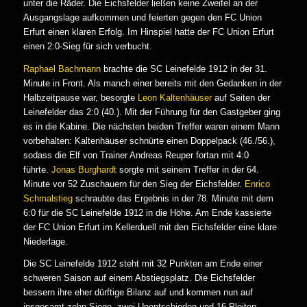
unter die Räder. Die Eichsfelder ließen keine Zweifel an der
Ausgangslage aufkommen und feierten gegen den FC Union
Erfurt einen klaren Erfolg. Im Hinspiel hatte der FC Union Erfurt
einen 2:0-Sieg für sich verbucht.
Raphael Bachmann
brachte die SC Leinefelde 1912 in der 31.
Minute in Front. Als manch einer bereits mit den Gedanken in der
Halbzeitpause war, besorgte
Leon Kaltenhäuser
auf Seiten der
Leinefelder das 2:0 (40.). Mit der Führung für den Gastgeber ging
es in die Kabine. Die nächsten beiden Treffer waren einem Mann
vorbehalten: Kaltenhäuser schnürte einen Doppelpack (46./56.),
sodass die Elf von Trainer Andreas Reuper fortan mit 4:0
führte.
Jonas Burghardt
sorgte mit seinem Treffer in der 64.
Minute vor 52 Zuschauern für den Sieg der Eichsfelder.
Enrico
Schmalstieg
schraubte das Ergebnis in der 78. Minute mit dem
6:0 für die SC Leinefelde 1912 in die Höhe. Am Ende kassierte
der FC Union Erfurt im Kellerduell mit den Eichsfelder eine klare
Niederlage.
Die SC Leinefelde 1912 steht mit 32 Punkten am Ende einer
schweren Saison auf einem Abstiegsplatz. Die Eichsfelder
bessern ihre eher dürftige Bilanz auf und kommen nun auf
insgesamt zehn Siege, zwei Unentschieden und 16 Pleiten.