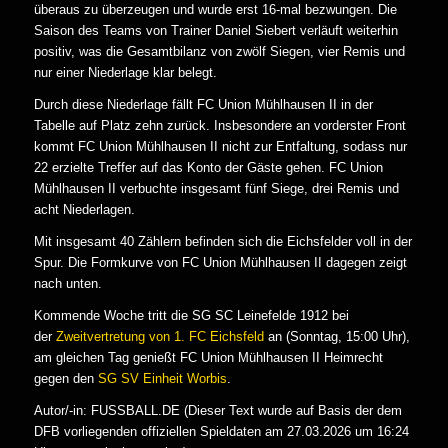
überaus zu überzeugen und wurde erst 16-mal bezwungen. Die
Saison des Teams von Trainer Daniel Siebert verläuft weiterhin
positiv, was die Gesamtbilanz von zwölf Siegen, vier Remis und
nur einer Niederlage klar belegt.
Durch diese Niederlage fällt FC Union Mühlhausen II in der
Tabelle auf Platz zehn zurück. Insbesondere an vorderster Front
kommt FC Union Mühlhausen II nicht zur Entfaltung, sodass nur
22 erzielte Treffer auf das Konto der Gäste gehen. FC Union
Mühlhausen II verbuchte insgesamt fünf Siege, drei Remis und
acht Niederlagen.
Mit insgesamt 40 Zählern befinden sich die Eichsfelder voll in der
Spur. Die Formkurve von FC Union Mühlhausen II dagegen zeigt
nach unten.
Kommende Woche tritt die SG SC Leinefelde 1912 bei
der
Zweitvertretung von 1. FC Eichsfeld
an (Sonntag, 15:00 Uhr),
am gleichen Tag genießt FC Union Mühlhausen II Heimrecht
gegen den
SG SV Einheit Worbis
.
Autor/-in: FUSSBALL.DE (Dieser Text wurde auf Basis der dem
DFB vorliegenden offiziellen Spieldaten am 27.03.2026 um 16:24