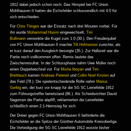
1912 dabei jedoch schon noch. Das Hinspiel bei FC Union
Mühlhausen II hatten die Eichsfelder schlussendlich mit 4:0 für
sich entschieden.
Für
Chris Tönges
war der Einsatz nach drei Minuten vorbei. Für
ihn wurde
Mohammad Husini
eingewechselt.
Tim
Bullmann
versenkte die Kugel zum 1:0 (30.). Den Freudenjubel
von FC Union Mühlhausen II machte
Till Hofmeister
zunichte, als
er kurz darauf den Ausgleich besorgte (35.). Zur Halbzeit war die
Partie noch vollkommen offen. Remis lautete das
Zwischenresultat. In der Schlussphase nahm Uwe Müller noch
einen Doppelwechsel vor. Für
Misha Iboyan
und
Tim
Breitlauch
kamen
Andreas Petereit
und
Collin Noel Kirsten
auf
das Feld (78.). Die spielentscheidende Rolle nahm
Marius
Gerbig
ein, der kurz vor knapp für die SG SC Leinefelde 1912
zum Führungstreffer bereitstand (86.). Als Schiedsrichter David
Nagorsen die Partie abpfiff, reklamierten die Leinefelder
schließlich einen 2:1-Heimsieg für sich.
Der Dreier gegen FC Union Mühlhausen II beförderte die
Eichsfelder an die Spitze der Günther Automobile Kreisoberliga.
Die Verteidigung der SG SC Leinefelde 1912 wusste bisher