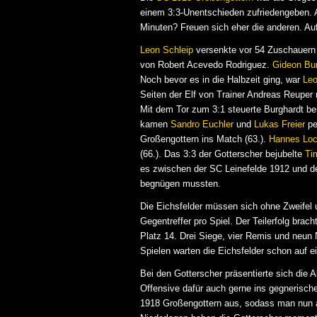
einem 3:3-Unentschieden zufriedengeben. 
Minuten? Freuen sich eher die anderen. Au
Leon Schleip
versenkte vor 54 Zuschauern 
von Robert Acevedo Rodriguez.
Gideon Bu
Noch bevor es in die Halbzeit ging, war
Leo
Seiten der Elf von Trainer Andreas Reupe
Mit dem Tor zum 3:1 steuerte Burghardt ber
kamen
Sandro Euchler
und
Lukas Freier
pe
Großengottern ins Match (63.).
Hannes Loc
(66.). Das 3:3 der Gotterscher bejubelte
Ti
es zwischen der SC Leinefelde 1912 und de
begnügen mussten.
Die Eichsfelder müssen sich ohne Zweifel
Gegentreffer pro Spiel. Der Teilerfolg brac
Platz 14. Drei Siege, vier Remis und neun 
Spielen warten die Eichsfelder schon auf 
Bei den Gotterscher präsentierte sich die 
Offensive dafür auch gerne ins gegnerische
1918 Großengottern aus, sodass man nun a