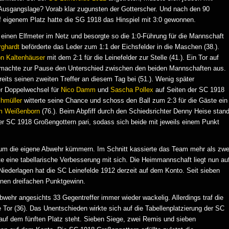
Ausgangslage? Vorab klar zugunsten der Gotterscher. Und nach den 90
f eigenem Platz hatte die SG 1918 das Hinspiel mit 3:0 gewonnen.
einen Elfmeter im Netz und besorgte so die 1:0-Führung für die Mannschaft
rghardt
beförderte das Leder zum 1:1 der Eichsfelder in die Maschen (38.).
n Kaltenhäuser
mit dem 2:1 für die Leinefelder zur Stelle (41.). Ein Tor auf
r machte zur Pause den Unterschied zwischen den beiden Mannschaften aus.
eits seinen zweiten Treffer an diesem Tag bei (51.). Wenig später
r Doppelwechsel für
Nico Damm
und
Sascha Pollex
auf Seiten der SC 1918
hmüller
witterte seine Chance und schoss den Ball zum 2:3 für die Gäste ein
m Weißenborn
(76.). Beim Abpfiff durch den Schiedsrichter Denny Heise stan
r SC 1918 Großengottern pari, sodass sich beide mit jeweils einem Punkt
 um die eigene Abwehr kümmern. Im Schnitt kassierte das Team mehr als zwe
hte eine tabellarische Verbesserung mit sich. Die Heimmannschaft liegt nun au
Niederlagen hat die SC Leinefelde 1912 derzeit auf dem Konto. Seit sieben
einen dreifachen Punktgewinn.
Abwehr angesichts 33 Gegentreffer immer wieder wackelig. Allerdings traf die
 Tor (36). Das Unentschieden wirkte sich auf die Tabellenplatzierung der SC
uf dem fünften Platz steht. Sieben Siege, zwei Remis und sieben