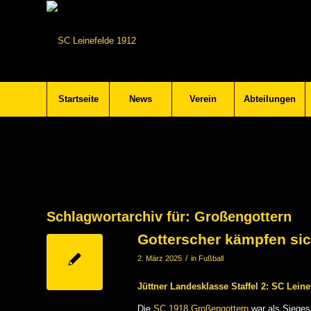
Startseite
News
Verein
Abteilungen
Schlagwortarchiv für:
Großengottern
Gotterscher kämpfen si
/
2. März 2025
in
Fußball
Jüttner Landesklasse Staffel 2: SC Leine
Die
SC 1918 Großengottern
war als Sieges