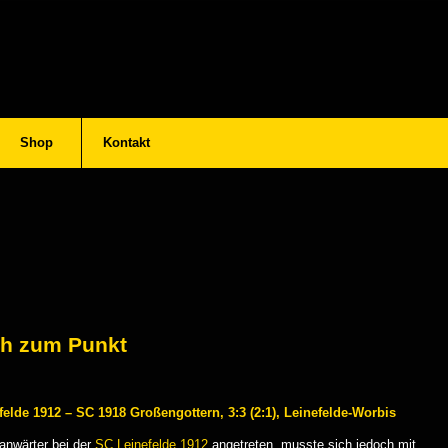
Shop
Kontakt
ch zum Punkt
felde 1912 – SC 1918 Großengottern, 3:3 (2:1), Leinefelde-Worbis
anwärter bei der
SC Leinefelde 1912
angetreten, musste sich jedoch mit