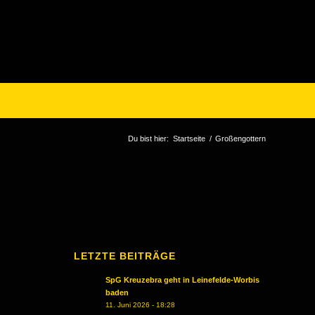
Du bist hier:
Startseite
/
Großengottern
LETZTE BEITRÄGE
SpG Kreuzebra geht in Leinefelde-Worbis
baden
11. Juni 2026 - 18:28