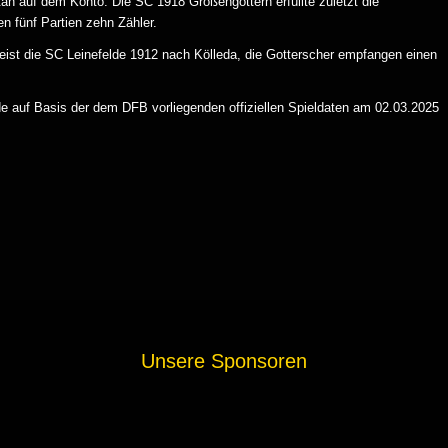
n auf dem Konto. Die SC 1918 Großengottern erfüllte zuletzt die
n fünf Partien zehn Zähler.
ist die SC Leinefelde 1912 nach Kölleda, die Gotterscher empfangen einen
 auf Basis der dem DFB vorliegenden offiziellen Spieldaten am 02.03.2025
Unsere Sponsoren