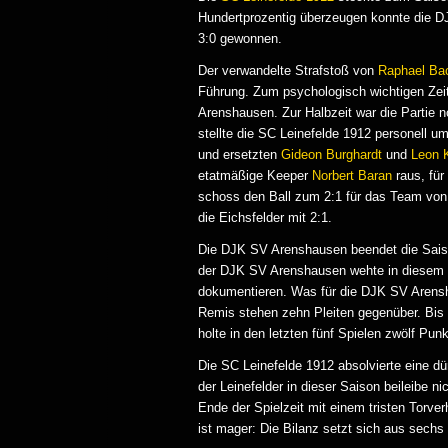
Hundertprozentig überzeugen konnte die DJ
3:0 gewonnen.
Der verwandelte Strafstoß von
Raphael B
Führung. Zum psychologisch wichtigen Zeitp
Arenshausen. Zur Halbzeit war die Partie 
stellte die SC Leinefelde 1912 personell
und ersetzten
Gideon Burghardt
und
Leon 
etatmäßige Keeper
Norbert Baran
raus, fü
schoss den Ball zum 2:1 für das Team vo
die Eichsfelder mit 2:1.
Die DJK SV Arenshausen beendet die Saison
der DJK SV Arenshausen wehte in diesem Fuß
dokumentieren. Was für die DJK SV Arensha
Remis stehen zehn Pleiten gegenüber. Bis
holte in den letzten fünf Spielen zwölf Punk
Die SC Leinefelde 1912 absolvierte eine dür
der Leinefelder in dieser Saison beileibe 
Ende der Spielzeit mit einem tristen Torv
ist mager: Die Bilanz setzt sich aus sech