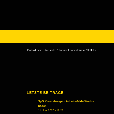
Du bist hier:
Startseite
/
Jüttner Landesklasse Staffel 2
LETZTE BEITRÄGE
SpG Kreuzebra geht in Leinefelde-Worbis
baden
11. Juni 2026 - 18:28