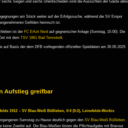
ur sechs Siegen und sechs Unentschieden sind die Aussichten der Gäste alles
 Begegnungen am Stück weiter auf der Erfolgssuche, während die SV Empor
angenehmeren Gefilden heimisch ist.
hleben ist der
FC Erfurt Nord
auf gegnerischer Anlage (Sonntag, 15:00). Die
Zeit mit dem
TSV 1861 Bad Tennstedt
.
 auf Basis der dem DFB vorliegenden offiziellen Spieldaten am 30.05.2025
 Aufstieg greifbar
felde 1912 – SV Blau-Weiß Büßleben, 0:4 (0:2), Leinefelde-Worbis
rgangenen Samstag zu Hause deutlich gegen den
SV Blau-Weiß Büßleben
.
keine Zweifel auf. Die Blau-Weißen lösten die Pflichtaufgabe mit Bravour.