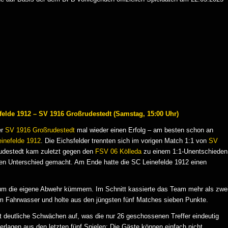
efelde 1912 – SV 1916 Großrudestedt (Samstag, 15:00 Uhr)
er
SV 1916 Großrudestedt
mal wieder einen Erfolg – am besten schon an
inefelde 1912
. Die Eichsfelder trennten sich im vorigen Match 1:1 von
SV
udestedt kam zuletzt gegen den
FSV 06 Kölleda
zu einem 1:1-Unentschieden
den Unterschied gemacht. Am Ende hatte die SC Leinefelde 1912 einen
 um die eigene Abwehr kümmern. Im Schnitt kassierte das Team mehr als zwe
im Fahrwasser und holte aus den jüngsten fünf Matches sieben Punkte.
t deutliche Schwächen auf, was die nur 26 geschossenen Treffer eindeutig
rlagen aus den letzten fünf Spielen: Die Gäste können einfach nicht