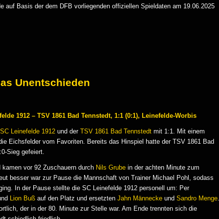
 auf Basis der dem DFB vorliegenden offiziellen Spieldaten am 19.06.2025
das Unentschieden
felde 1912 – TSV 1861 Bad Tennstedt, 1:1 (0:1), Leinefelde-Worbis
SC Leinefelde 1912
und der
TSV 1861 Bad Tennstedt
mit 1:1. Mit einem
die Eichsfelder vom Favoriten. Bereits das Hinspiel hatte der TSV 1861 Bad
0-Sieg gefeiert.
nd kamen vor 92 Zuschauern durch
Nils Grube
in der achten Minute zum
eut besser war zur Pause die Mannschaft von Trainer Michael Pohl, sodass
ging. In der Pause stellte die SC Leinefelde 1912 personell um: Per
und
Lion Buß
auf den Platz und ersetzten
Jahn Männecke
und
Sandro Menge
tlich, der in der 80. Minute zur Stelle war. Am Ende trennten sich die
 schiedlich-friedlich.