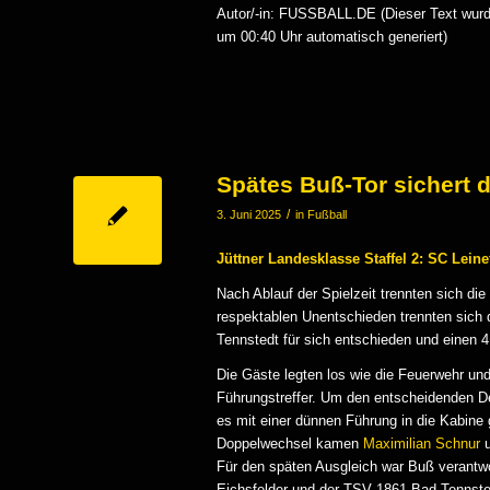
Autor/-in: FUSSBALL.DE (Dieser Text wurde
um 00:40 Uhr automatisch generiert)
Spätes Buß-Tor sichert 
/
3. Juni 2025
in
Fußball
Jüttner Landesklasse Staffel 2: SC Leine
Nach Ablauf der Spielzeit trennten sich die
respektablen Unentschieden trennten sich 
Tennstedt für sich entschieden und einen 4:
Die Gäste legten los wie die Feuerwehr u
Führungstreffer. Um den entscheidenden D
es mit einer dünnen Führung in die Kabine 
Doppelwechsel kamen
Maximilian Schnur
Für den späten Ausgleich war Buß verantwor
Eichsfelder und der TSV 1861 Bad Tennstedt