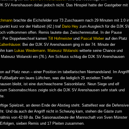
K SV Arenshausen dabei jedoch nicht. Das Hinspiel hatte der Gastgeber mit
achmann
brachte die Eichsfelder vor 73 Zuschauern nach 29 Minuten mit 1:0 i
unkt kurz vor der Halbzeit (42.) traf
Dario Hey
zum Ausgleich für die DJK S
noch vollkommen offen. Remis lautete das Zwischenresultat. In der Pause
 um: Per Doppelwechsel kamen
Till Hofmeister
und
Pascal Weber
auf den Platz
Kaltenhäuser
. Bei der DJK SV Arenshausen ging in der 74. Minute der
r ihn kam
Lukas Weidemann
.
Mateusz Wolanski
witterte seine Chance und
n Mateusz Wolanski ein (76.). Am Schluss schlug die DJK SV Arenshausen
 auf Platz neun – einer Position im tabellarischen Niemandsland. Im Angriff
balljahr ein laues Lüftchen, was die lediglich 25 erzielten Treffer
usen bleibt, ist eine durchwachsene Saisonbilanz. Neun Siege und elf
 zum Saisonabschluss zeigte sich die DJK SV Arenshausen sehr stark und
te.
ftige Spielzeit, an deren Ende der Abstieg steht. Sattelfest war die Defensive
nicht. Und da auch der Angriff nicht in Schwung kam, stehen die Gäste zum
erhältnis von 42:69 da. Die Saisonausbeute der Mannschaft von Sven Münster
s Erfolgen, sieben Remis und 17 Pleiten zusammen.