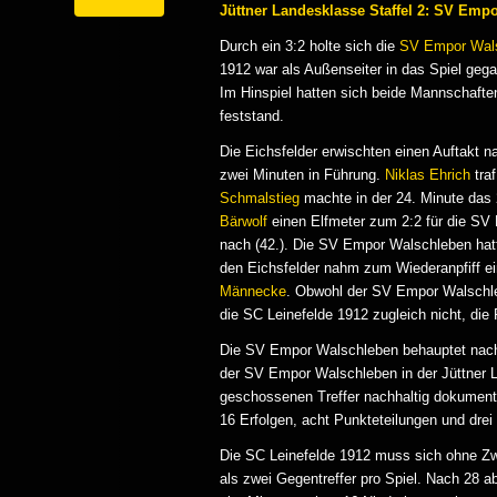
Jüttner Landesklasse Staffel 2: SV Empo
Durch ein 3:2 holte sich die
SV Empor Wal
1912 war als Außenseiter in das Spiel geg
Im Hinspiel hatten sich beide Mannschafte
feststand.
Die Eichsfelder erwischten einen Auftakt
zwei Minuten in Führung.
Niklas Ehrich
tra
Schmalstieg
machte in der 24. Minute das 
Bärwolf
einen Elfmeter zum 2:2 für die SV
nach (42.). Die SV Empor Walschleben hatt
den Eichsfelder nahm zum Wiederanpfiff e
Männecke
. Obwohl der SV Empor Walschleb
die SC Leinefelde 1912 zugleich nicht, die
Die SV Empor Walschleben behauptet nach d
der SV Empor Walschleben in der Jüttner 
geschossenen Treffer nachhaltig dokumenti
16 Erfolgen, acht Punkteteilungen und drei 
Die SC Leinefelde 1912 muss sich ohne Zw
als zwei Gegentreffer pro Spiel. Nach 28 a