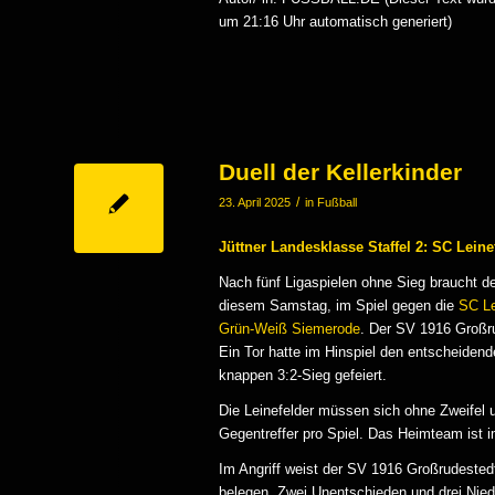
um 21:16 Uhr automatisch generiert)
Duell der Kellerkinder
/
23. April 2025
in
Fußball
Jüttner Landesklasse Staffel 2: SC Lein
Nach fünf Ligaspielen ohne Sieg braucht d
diesem Samstag, im Spiel gegen die
SC Le
Grün-Weiß Siemerode
. Der SV 1916 Großr
Ein Tor hatte im Hinspiel den entscheiden
knappen 3:2-Sieg gefeiert.
Die Leinefelder müssen sich ohne Zweifel
Gegentreffer pro Spiel. Das Heimteam ist 
Im Angriff weist der SV 1916 Großrudested
belegen. Zwei Unentschieden und drei Niede