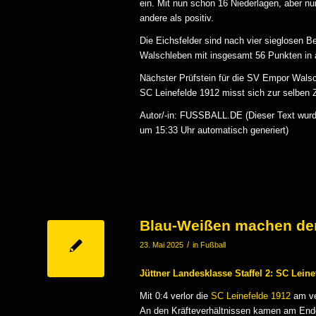
ein. Mit nun schon 16 Niederlagen, aber n
andere als positiv.
Die Eichsfelder sind nach vier sieglosen
Walschleben mit insgesamt 56 Punkten in 
Nächster Prüfstein für die SV Empor Walsc
SC Leinefelde 1912 misst sich zur selben 
Autor/-in: FUSSBALL.DE (Dieser Text wurde
um 15:33 Uhr automatisch generiert)
Blau-Weißen machen den
/
23. Mai 2025
in
Fußball
Jüttner Landesklasse Staffel 2: SC Leine
Mit 0:4 verlor die
SC Leinefelde 1912
am ve
An den Kräfteverhältnissen kamen am Ende 