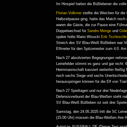
Im Hinspiel hatten die Büßlebener die volle
Florian Volkmer
stellte die Weichen für die 
Halbzeitpause ging, hatte das Match noch 
waren die Gäste, die zur Pause eine Führ
Doppelwechsel für
Sandro Menge
und
Gide
später holte Mario Wisocki
Erik Tschirschk
Streich des SV Blau-Weiß Büßleben war Vol
Elfmeter für den Spitzenreiter zum 4:0. A
Nach 27 absolvierten Begegnungen nehmen di
Leinefelder stimmt es ganz und gar nicht: 
Heimmannschaft kassiert weiterhin fleißig 
noch sechs Siege und sechs Unentschieden 
herausspringen können für die Elf von Trai
Nach 27 Spieltagen und nur drei Niederlag
Defensivverbund der Blau-Weißen steht na
SV Blau-Weiß Büßleben ist seit drei Spie
Samstag, den 24.05.2025 tritt die SC Leine
(15:00 Uhr) müssen die Blau-Weißen ihre
Autor/-in: FUSSBALL.DE (Dieser Text wurde