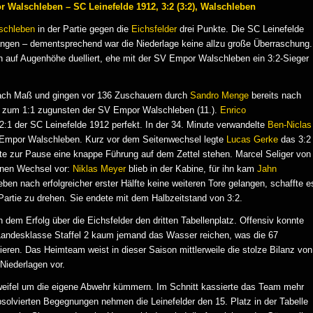
r Walschleben – SC Leinefelde 1912, 3:2 (3:2), Walschleben
schleben
in der Partie gegen die
Eichsfelder
drei Punkte. Die SC Leinefelde
angen – dementsprechend war die Niederlage keine allzu große Überraschung.
n auf Augenhöhe duelliert, ehe mit der SV Empor Walschleben ein 3:2-Sieger
 nach Maß und gingen vor 136 Zuschauern durch
Sandro Menge
bereits nach
f zum 1:1 zugunsten der SV Empor Walschleben (11.).
Enrico
2:1 der SC Leinefelde 1912 perfekt. In der 34. Minute verwandelte
Ben-Niclas
 Empor Walschleben. Kurz vor dem Seitenwechsel legte
Lucas Gerke
das 3:2
e zur Pause eine knappe Führung auf dem Zettel stehen. Marcel Seliger von
inen Wechsel vor:
Niklas Meyer
blieb in der Kabine, für ihn kam
Jahn
en nach erfolgreicher erster Hälfte keine weiteren Tore gelangen, schaffte e
 Partie zu drehen. Sie endete mit dem Halbzeitstand von 3:2.
em Erfolg über die Eichsfelder den dritten Tabellenplatz. Offensiv konnte
Landesklasse Staffel 2 kaum jemand das Wasser reichen, was die 67
eren. Das Heimteam weist in dieser Saison mittlerweile die stolze Bilanz von
Niederlagen vor.
eifel um die eigene Abwehr kümmern. Im Schnitt kassierte das Team mehr
bsolvierten Begegnungen nehmen die Leinefelder den 15. Platz in der Tabelle