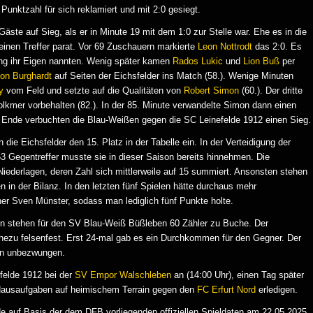
 Punktzahl für sich reklamiert und mit 2:0 gesiegt.
Gäste auf Sieg, als er in Minute 19 mit dem 1:0 zur Stelle war. Ehe es in die
einen Treffer parat. Vor 69 Zuschauern markierte
Leon Nottrodt
das 2:0. Es
ung ihr Eigen nannten. Wenig später kamen
Rados Lukic
und
Lion Buß
per
on Burghardt
auf Seiten der Eichsfelder ins Match (58.). Wenige Minuten
y
vom Feld und setzte auf die Qualitäten von
Robert Simon
(60.). Der dritte
kmer vorbehalten (82.). In der 85. Minute verwandelte Simon dann einen
m Ende verbuchten die Blau-Weißen gegen die SC Leinefelde 1912 einen Sieg.
e Eichsfelder den 15. Platz in der Tabelle ein. In der Verteidigung der
63 Gegentreffer musste sie in dieser Saison bereits hinnehmen. Die
Niederlagen, deren Zahl sich mittlerweile auf 15 summiert. Ansonsten stehen
in der Bilanz. In den letzten fünf Spielen hätte durchaus mehr
ner Sven Münster, sodass man lediglich fünf Punkte holte.
en stehen für den SV Blau-Weiß Büßleben 60 Zähler zu Buche. Der
hezu felsenfest. Erst 24-mal gab es ein Durchkommen für den Gegner. Der
len unbezwungen.
felde 1912 bei der
SV Empor Walschleben
an (14:00 Uhr), einen Tag später
 Hausaufgaben auf heimischem Terrain gegen den
FC Erfurt Nord
erledigen.
 auf Basis der dem DFB vorliegenden offiziellen Spieldaten am 22.05.2025