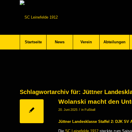
Startseite
News
Verein
Abteilungen
Schlagwortarchiv für:
Jüttner Landeskla
Wolanski macht den Unt
/
20. Juni 2025
in
Fußball
Jüttner Landesklasse Staffel 2: DJK SV 
Die
SC Leinefelde 1912
steckte zum Saiso