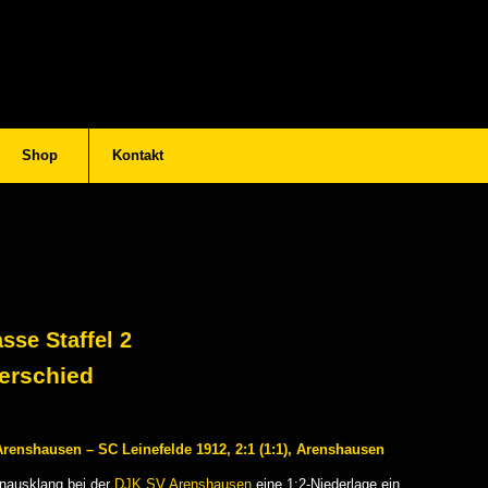
Shop
Kontakt
sse Staffel 2
erschied
Arenshausen – SC Leinefelde 1912, 2:1 (1:1), Arenshausen
nausklang bei der
DJK SV Arenshausen
eine 1:2-Niederlage ein.