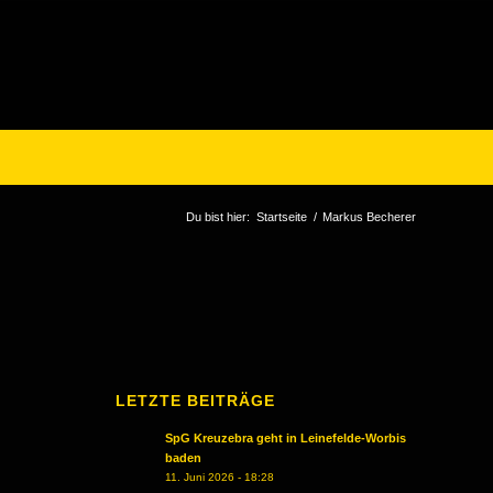
Du bist hier:
Startseite
/
Markus Becherer
LETZTE BEITRÄGE
SpG Kreuzebra geht in Leinefelde-Worbis
baden
11. Juni 2026 - 18:28