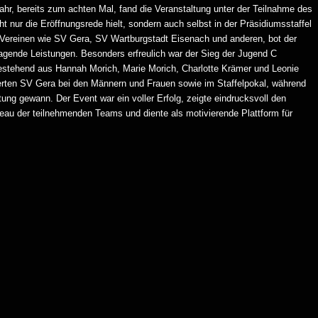
r, bereits zum achten Mal, fand die Veranstaltung unter der Teilnahme des
t nur die Eröffnungsrede hielt, sondern auch selbst in der Präsidiumsstaffel
Vereinen wie SV Gera, SV Wartburgstadt Eisenach und anderen, bot der
ende Leistungen. Besonders erfreulich war der Sieg der Jugend C
estehend aus Hannah Morich, Marie Morich, Charlotte Krämer und Leonie
rten SV Gera bei den Männern und Frauen sowie im Staffelpokal, während
tung gewann. Der Event war ein voller Erfolg, zeigte eindrucksvoll den
eau der teilnehmenden Teams und diente als motivierende Plattform für