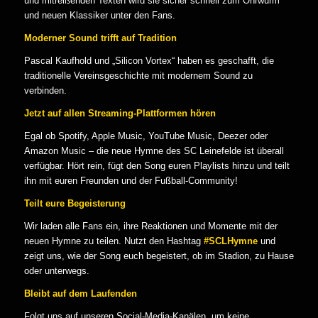
und mitreißenden Texten wird sie sicher schnell zum Ohrwurm
und neuen Klassiker unter den Fans.
Moderner Sound trifft auf Tradition
Pascal Kaufhold und „Silicon Vortex“ haben es geschafft, die
traditionelle Vereinsgeschichte mit modernem Sound zu
verbinden.
Jetzt auf allen Streaming-Plattformen hören
Egal ob Spotify, Apple Music, YouTube Music, Deezer oder
Amazon Music – die neue Hymne des SC Leinefelde ist überall
verfügbar. Hört rein, fügt den Song euren Playlists hinzu und teilt
ihn mit euren Freunden und der Fußball-Community!
Teilt eure Begeisterung
Wir laden alle Fans ein, ihre Reaktionen und Momente mit der
neuen Hymne zu teilen. Nutzt den Hashtag
#SCLHymne
und
zeigt uns, wie der Song euch begeistert, ob im Stadion, zu Hause
oder unterwegs.
Bleibt auf dem Laufenden
Folgt uns auf unseren Social-Media-Kanälen, um keine