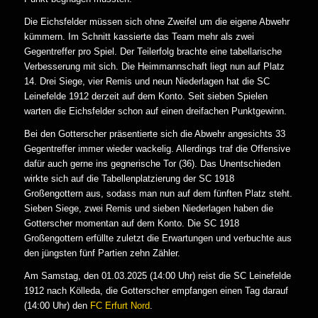
Die Eichsfelder müssen sich ohne Zweifel um die eigene Abwehr
kümmern. Im Schnitt kassierte das Team mehr als zwei
Gegentreffer pro Spiel. Der Teilerfolg brachte eine tabellarische
Verbesserung mit sich. Die Heimmannschaft liegt nun auf Platz
14. Drei Siege, vier Remis und neun Niederlagen hat die SC
Leinefelde 1912 derzeit auf dem Konto. Seit sieben Spielen
warten die Eichsfelder schon auf einen dreifachen Punktgewinn.
Bei den Gotterscher präsentierte sich die Abwehr angesichts 33
Gegentreffer immer wieder wackelig. Allerdings traf die Offensive
dafür auch gerne ins gegnerische Tor (36). Das Unentschieden
wirkte sich auf die Tabellenplatzierung der SC 1918
Großengottern aus, sodass man nun auf dem fünften Platz steht.
Sieben Siege, zwei Remis und sieben Niederlagen haben die
Gotterscher momentan auf dem Konto. Die SC 1918
Großengottern erfüllte zuletzt die Erwartungen und verbuchte aus
den jüngsten fünf Partien zehn Zähler.
Am Samstag, den 01.03.2025 (14:00 Uhr) reist die SC Leinefelde
1912 nach Kölleda, die Gotterscher empfangen einen Tag darauf
(14:00 Uhr) den
FC Erfurt Nord
.