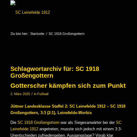
Du bist hier:
Startseite
/
SC 1918 Großengottern
Schlagwortarchiv für:
SC 1918
Großengottern
Gotterscher kämpfen sich zum Punkt
/
2. März 2025
in
Fußball
Jüttner Landesklasse Staffel 2: SC Leinefelde 1912 – SC 1918
Großengottern, 3:3 (2:1), Leinefelde-Worbis
Die
SC 1918 Großengottern
war als Siegesanwärter bei der
SC
Leinefelde 1912
angetreten, musste sich jedoch mit einem 3:3-
Unentschieden zufriedengeben. Ausgangslage? Vorab klar