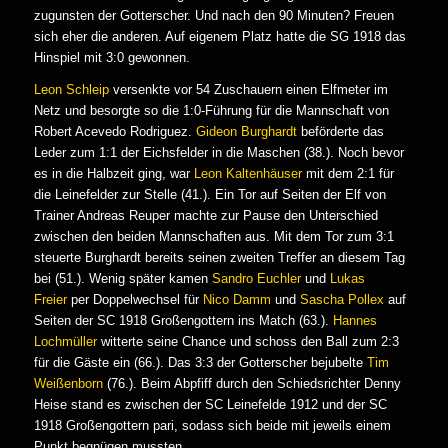
zugunsten der Gotterscher. Und nach den 90 Minuten? Freuen
sich eher die anderen. Auf eigenem Platz hatte die SG 1918 das
Hinspiel mit 3:0 gewonnen.
Leon Schleip
versenkte vor 54 Zuschauern einen Elfmeter im
Netz und besorgte so die 1:0-Führung für die Mannschaft von
Robert Acevedo Rodriguez.
Gideon Burghardt
beförderte das
Leder zum 1:1 der Eichsfelder in die Maschen (38.). Noch bevor
es in die Halbzeit ging, war
Leon Kaltenhäuser
mit dem 2:1 für
die Leinefelder zur Stelle (41.). Ein Tor auf Seiten der Elf von
Trainer Andreas Reuper machte zur Pause den Unterschied
zwischen den beiden Mannschaften aus. Mit dem Tor zum 3:1
steuerte Burghardt bereits seinen zweiten Treffer an diesem Tag
bei (51.). Wenig später kamen
Sandro Euchler
und
Lukas
Freier
per Doppelwechsel für
Nico Damm
und
Sascha Pollex
auf
Seiten der SC 1918 Großengottern ins Match (63.).
Hannes
Lochmüller
witterte seine Chance und schoss den Ball zum 2:3
für die Gäste ein (66.). Das 3:3 der Gotterscher bejubelte
Tim
Weißenborn
(76.). Beim Abpfiff durch den Schiedsrichter Denny
Heise stand es zwischen der SC Leinefelde 1912 und der SC
1918 Großengottern pari, sodass sich beide mit jeweils einem
Punkt begnügen mussten.