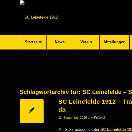
Startseite
News
Verein
Abteilungen
Schlagwortarchiv für:
SC Leinefelde – 
SC Leinefelde 1912 – Tra
da
/
11. September 2025
in
Fußball
Mit Stolz präsentiert der
SC Leinefelde 191