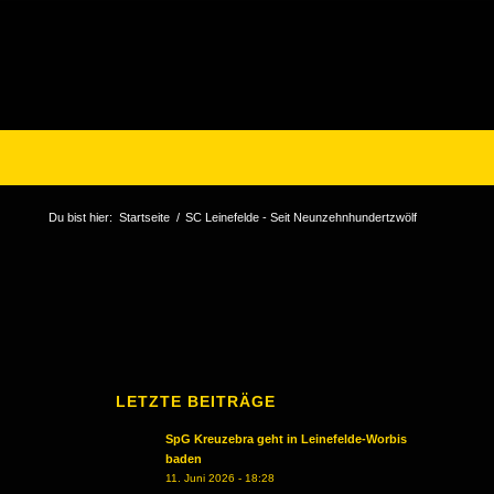
Du bist hier:
Startseite
/
SC Leinefelde - Seit Neunzehnhundertzwölf
LETZTE BEITRÄGE
SpG Kreuzebra geht in Leinefelde-Worbis
baden
11. Juni 2026 - 18:28