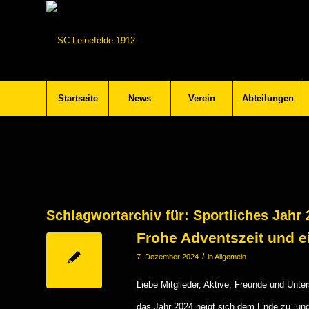
Startseite
News
Verein
Abteilungen
Schlagwortarchiv für:
Sportliches Jahr 
Frohe Adventszeit und e
/
7. Dezember 2024
in
Allgemein
Liebe Mitglieder, Aktive, Freunde und Unte
das Jahr 2024 neigt sich dem Ende zu, und 