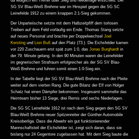
da lediglich ein Treffer über Sieg und Niederlage entschied. Der
SG SV Blau-Weiß Brehme war im Hinspiel gegen die SG SC
Leinefelde 1912 zu einem knappen 2:1-Sieg gekommen.
Der Unparteiische setzte mit dem Halbzeitpfiff dem torlosen
Treiben auf dem Feld vorläufig ein Ende. Thomas Stang setzte
auf neues Personal und brachte per Doppelwechsel
Joel
Kersting
und
Lion Buß
auf den Platz (73.). Die Eichsfelder kamen
vor 220 Zuschauern erst spät zum 1:0, das
Jonas Burghardt
in
der 79. Minute gelang. In den 90 Minuten waren die Leinefelder
im gegnerischen Strafraum erfolgreicher als der SG SV Blau-
Weiß Brehme und fuhren somit einen 1:0-Sieg ein.
In der Tabelle liegt der SG SV Blau-Weiß Brehme nach der Pleite
weiter auf dem vierten Rang. Die gute Bilanz der Elf von Holger
Schatz hat einen Dämpfer bekommen. Insgesamt sammelte das
Heimteam bisher 13 Siege, drei Remis und sechs Niederlagen.
Die SG SC Leinefelde 1912 ist nach dem Sieg gegen den SG SV
Blau-Weiß Brehme neuer Spitzenreiter der Günther Automobile
Kreisoberliga. Dass die Abwehr ein gut funktionierender
Mannschaftsteil der Eichsfelder ist, zeigt sich daran, dass sie
bislang nur 24 Gegentore zugelassen hat. Mit dem Sieg baute die