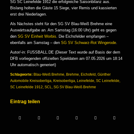
SG SC Leinefelde 1912 die erfolgreiche Saisonbilanz aus.
Bislang holten die Gäste 15 Siege, vier Remis und kassierten
erst drei Niederlagen.
Als Nächstes steht für den SG SV Blau-Weiß Brehme eine
Auswärtsaufgabe an. Am Samstag (16:00 Uhr) geht es gegen
den
SG SV Einheit Worbis
. Die Eichsfelder empfangen –
ebenfalls am Samstag – den
SG SV Schwarz-Rot Wingerode
.
Autor/-in: FUSSBALL.DE (Dieser Text wurde auf Basis der dem
DFB vorliegenden offiziellen Spieldaten am 07.05.2026 um 18:14
Uhr automatisch generiert)
Schlagworte:
Blau-Weiß Brehme
,
Brehme
,
Eichsfeld
,
Günther
Automobile Kreisoberliga
,
Kreisoberliga
,
Leinefelde
,
SC Leinefelde
,
SC Leinefelde 1912
,
SCL
,
SG SV Blau-Weiß Brehme
Eintrag teilen