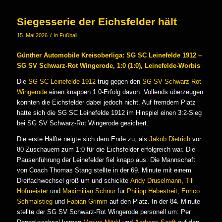
Siegesserie der Eichsfelder hält
/
15. Mai 2026
in
Fußball
Günther Automobile Kreisoberliga: SG SC Leinefelde 1912 –
SG SV Schwarz-Rot Wingerode, 1:0 (1:0), Leinefelde-Worbis
Die
SG SC Leinefelde 1912
trug gegen den
SG SV Schwarz-Rot
Wingerode
einen knappen 1:0-Erfolg davon. Vollends überzeugen
konnten die Eichsfelder dabei jedoch nicht. Auf fremdem Platz
hatte sich die SG SC Leinefelde 1912 im Hinspiel einen 3:2-Sieg
bei SG SV Schwarz-Rot Wingerode gesichert.
Die erste Hälfte neigte sich dem Ende zu, als
Jakob Dietrich
vor
80 Zuschauern zum 1:0 für die Eichsfelder erfolgreich war. Die
Pausenführung der Leinefelder fiel knapp aus. Die Mannschaft
von Coach Thomas Stang stellte in der 69. Minute mit einem
Dreifachwechsel groß um und schickte
Andy Druselmann
,
Till
Hofmeister
und
Maximilian Schnur
für
Philipp Hebestreit
,
Enrico
Schmalstieg
und
Fabian Grimm
auf den Platz. In der 84. Minute
stellte der SG SV Schwarz-Rot Wingerode personell um: Per