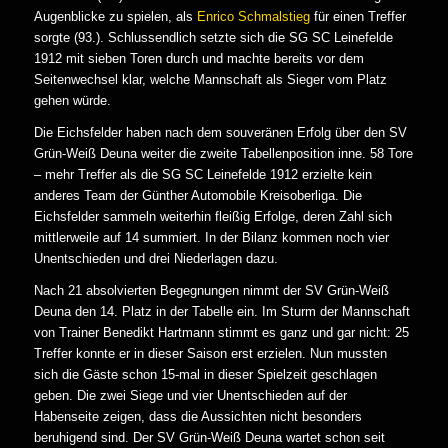
Augenblicke zu spielen, als
Enrico Schmalstieg
für einen Treffer
sorgte (93.). Schlussendlich setzte sich die SG SC Leinefelde
1912 mit sieben Toren durch und machte bereits vor dem
Seitenwechsel klar, welche Mannschaft als Sieger vom Platz
gehen würde.
Die Eichsfelder haben nach dem souveränen Erfolg über den SV
Grün-Weiß Deuna weiter die zweite Tabellenposition inne. 58 Tore
– mehr Treffer als die SG SC Leinefelde 1912 erzielte kein
anderes Team der Günther Automobile Kreisoberliga. Die
Eichsfelder sammeln weiterhin fleißig Erfolge, deren Zahl sich
mittlerweile auf 14 summiert. In der Bilanz kommen noch vier
Unentschieden und drei Niederlagen dazu.
Nach 21 absolvierten Begegnungen nimmt der SV Grün-Weiß
Deuna den 14. Platz in der Tabelle ein. Im Sturm der Mannschaft
von Trainer Benedikt Hartmann stimmt es ganz und gar nicht: 25
Treffer konnte er in dieser Saison erst erzielen. Nun mussten
sich die Gäste schon 15-mal in dieser Spielzeit geschlagen
geben. Die zwei Siege und vier Unentschieden auf der
Habenseite zeigen, dass die Aussichten nicht besonders
beruhigend sind. Der SV Grün-Weiß Deuna wartet schon seit