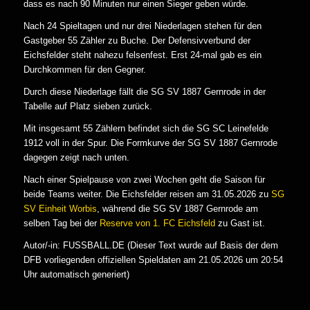
dass es nach 90 Minuten nur einen Sieger geben würde.
Nach 24 Spieltagen und nur drei Niederlagen stehen für den
Gastgeber 55 Zähler zu Buche. Der Defensivverbund der
Eichsfelder steht nahezu felsenfest. Erst 24-mal gab es ein
Durchkommen für den Gegner.
Durch diese Niederlage fällt die SG SV 1887 Gernrode in der
Tabelle auf Platz sieben zurück.
Mit insgesamt 55 Zählern befindet sich die SG SC Leinefelde
1912 voll in der Spur. Die Formkurve der SG SV 1887 Gernrode
dagegen zeigt nach unten.
Nach einer Spielpause von zwei Wochen geht die Saison für
beide Teams weiter. Die Eichsfelder reisen am 31.05.2026 zu
SG
SV Einheit Worbis
, während die SG SV 1887 Gernrode am
selben Tag bei der
Reserve von 1. FC Eichsfeld
zu Gast ist.
Autor/-in: FUSSBALL.DE (Dieser Text wurde auf Basis der dem
DFB vorliegenden offiziellen Spieldaten am 21.05.2026 um 20:54
Uhr automatisch generiert)