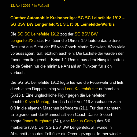
/
12. April 2026
in
Fußball
Günther Automobile Kreisoberliga: SG SC Leinefelde 1912 –
SG BSV BW Lengenfeld/St, 9:1 (5:0), Leinefelde-Worbis
Die
SG SC Leinefelde 1912
zog der
SG BSV BW
Lengenfeld/St.
das Fell über die Ohren: 1:9 lautete das bittere
Resultat aus Sicht der Elf von Coach Martin Richwien. Was viele
voraussagten, trat letztlich auch ein: Die Eichsfelder wurden der
Favoritenrolle gerecht. Beim 1:1-Remis aus dem Hinspiel hatten
beide Seiten nur die minimale Anzahl an Punkten für sich
verbucht.
Die SG SC Leinefelde 1912 legte los wie die Feuerwehr und ließ
durch einen Doppelschlag von
Leon Kaltenhäuser
aufhorchen
(6./13.). Eine unglückliche Figur gegen die Leinefelder
machte
Kevin Montag
, der das Leder vor 116 Zuschauern zum
0:3 in die eigenen Maschen beförderte (21.). Für den nächsten
Erfolgsmoment der Mannschaft von Coach Daniel Siebert
sorgte
Jonas Burghardt
(24.), ehe
Marius Gerbig
das 5:0
markierte (39.). Der SG BSV BW Lengenfeld/St. wurde in
Abschnitt eins das Fell über die Ohren gezogen: Immer wieder