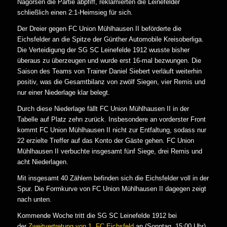
Nagorsen die Partie abpfiff, reklamierten die Leinefelder
schließlich einen 2:1-Heimsieg für sich.
Der Dreier gegen FC Union Mühlhausen II beförderte die
Eichsfelder an die Spitze der Günther Automobile Kreisoberliga.
Die Verteidigung der SG SC Leinefelde 1912 wusste bisher
überaus zu überzeugen und wurde erst 16-mal bezwungen. Die
Saison des Teams von Trainer Daniel Siebert verläuft weiterhin
positiv, was die Gesamtbilanz von zwölf Siegen, vier Remis und
nur einer Niederlage klar belegt.
Durch diese Niederlage fällt FC Union Mühlhausen II in der
Tabelle auf Platz zehn zurück. Insbesondere an vorderster Front
kommt FC Union Mühlhausen II nicht zur Entfaltung, sodass nur
22 erzielte Treffer auf das Konto der Gäste gehen. FC Union
Mühlhausen II verbuchte insgesamt fünf Siege, drei Remis und
acht Niederlagen.
Mit insgesamt 40 Zählern befinden sich die Eichsfelder voll in der
Spur. Die Formkurve von FC Union Mühlhausen II dagegen zeigt
nach unten.
Kommende Woche tritt die SG SC Leinefelde 1912 bei
der
Zweitvertretung von 1. FC Eichsfeld
an (Sonntag, 15:00 Uhr),