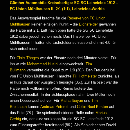
Günther Automobile Kreisoberliga: SG SC Leinefelde 1912 –
FC Union Mühlhausen II, 2:1 (1:1), Leinefelde-Worbis
Das Auswärtsspiel brachte für die
Reserve von FC Union
Mühlhausen
keinen einzigen Punkt – die
Eichsfelder
gewannen
die Partie mit 2:1. Luft nach oben hatte die SG SC Leinefelde
1912 dabei jedoch schon noch. Das Hinspiel bei FC Union
Mühlhausen II hatten die Eichsfelder schlussendlich mit 4:0 für
sich entschieden.
Für
Chris Tönges
war der Einsatz nach drei Minuten vorbei. Für
ihn wurde
Mohammad Husini
eingewechselt.
Tim
Bullmann
versenkte die Kugel zum 1:0 (30.). Den Freudenjubel
von FC Union Mühlhausen II machte
Till Hofmeister
zunichte, als
er kurz darauf den Ausgleich besorgte (35.). Zur Halbzeit war die
Partie noch vollkommen offen. Remis lautete das
Zwischenresultat. In der Schlussphase nahm Uwe Müller noch
einen Doppelwechsel vor. Für
Misha Iboyan
und
Tim
Breitlauch
kamen
Andreas Petereit
und
Collin Noel Kirsten
auf
das Feld (78.). Die spielentscheidende Rolle nahm
Marius
Gerbig
ein, der kurz vor knapp für die SG SC Leinefelde 1912
zum Führungstreffer bereitstand (86.). Als Schiedsrichter David