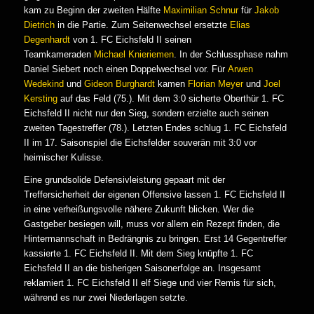
kam zu Beginn der zweiten Hälfte
Maximilian Schnur
für
Jakob
Dietrich
in die Partie. Zum Seitenwechsel ersetzte
Elias
Degenhardt
von 1. FC Eichsfeld II seinen
Teamkameraden
Michael Knieriemen
. In der Schlussphase nahm
Daniel Siebert noch einen Doppelwechsel vor. Für
Arwen
Wedekind
und
Gideon Burghardt
kamen
Florian Meyer
und
Joel
Kersting
auf das Feld (75.). Mit dem 3:0 sicherte Oberthür 1. FC
Eichsfeld II nicht nur den Sieg, sondern erzielte auch seinen
zweiten Tagestreffer (78.). Letzten Endes schlug 1. FC Eichsfeld
II im 17. Saisonspiel die Eichsfelder souverän mit 3:0 vor
heimischer Kulisse.
Eine grundsolide Defensivleistung gepaart mit der
Treffersicherheit der eigenen Offensive lassen 1. FC Eichsfeld II
in eine verheißungsvolle nähere Zukunft blicken. Wer die
Gastgeber besiegen will, muss vor allem ein Rezept finden, die
Hintermannschaft in Bedrängnis zu bringen. Erst 14 Gegentreffer
kassierte 1. FC Eichsfeld II. Mit dem Sieg knüpfte 1. FC
Eichsfeld II an die bisherigen Saisonerfolge an. Insgesamt
reklamiert 1. FC Eichsfeld II elf Siege und vier Remis für sich,
während es nur zwei Niederlagen setzte.