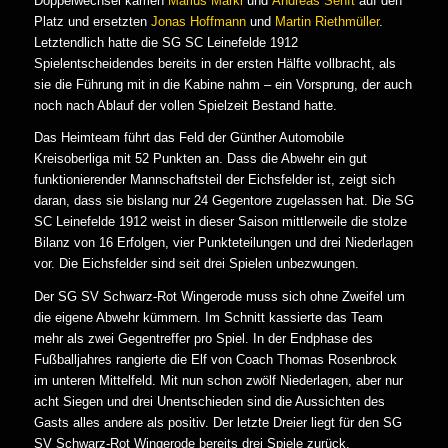
Doppelwechsel kamen
Marius Märkl
und
Andreas Senft
auf den
Platz und ersetzten
Jonas Hoffmann
und
Martin Riethmüller
.
Letztendlich hatte die SG SC Leinefelde 1912
Spielentscheidendes bereits in der ersten Hälfte vollbracht, als
sie die Führung mit in die Kabine nahm – ein Vorsprung, der auch
noch nach Ablauf der vollen Spielzeit Bestand hatte.
Das Heimteam führt das Feld der Günther Automobile
Kreisoberliga mit 52 Punkten an. Dass die Abwehr ein gut
funktionierender Mannschaftsteil der Eichsfelder ist, zeigt sich
daran, dass sie bislang nur 24 Gegentore zugelassen hat. Die SG
SC Leinefelde 1912 weist in dieser Saison mittlerweile die stolze
Bilanz von 16 Erfolgen, vier Punkteteilungen und drei Niederlagen
vor. Die Eichsfelder sind seit drei Spielen unbezwungen.
Der SG SV Schwarz-Rot Wingerode muss sich ohne Zweifel um
die eigene Abwehr kümmern. Im Schnitt kassierte das Team
mehr als zwei Gegentreffer pro Spiel. In der Endphase des
Fußballjahres rangierte die Elf von Coach Thomas Rosenbrock
im unteren Mittelfeld. Mit nun schon zwölf Niederlagen, aber nur
acht Siegen und drei Unentschieden sind die Aussichten des
Gasts alles andere als positiv. Der letzte Dreier liegt für den SG
SV Schwarz-Rot Wingerode bereits drei Spiele zurück.