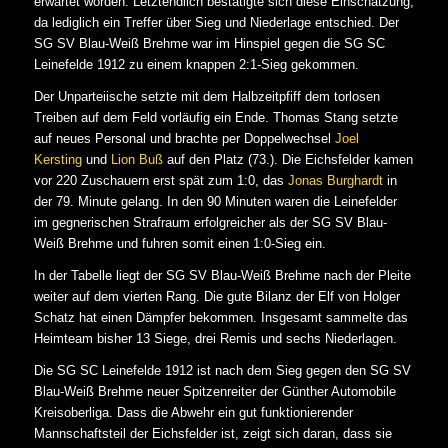
erwartet worden. Letztendlich bestätigte sich diese Einschätzung,
da lediglich ein Treffer über Sieg und Niederlage entschied. Der
SG SV Blau-Weiß Brehme war im Hinspiel gegen die SG SC
Leinefelde 1912 zu einem knappen 2:1-Sieg gekommen.
Der Unparteiische setzte mit dem Halbzeitpfiff dem torlosen
Treiben auf dem Feld vorläufig ein Ende. Thomas Stang setzte
auf neues Personal und brachte per Doppelwechsel
Joel
Kersting
und
Lion Buß
auf den Platz (73.). Die Eichsfelder kamen
vor 220 Zuschauern erst spät zum 1:0, das
Jonas Burghardt
in
der 79. Minute gelang. In den 90 Minuten waren die Leinefelder
im gegnerischen Strafraum erfolgreicher als der SG SV Blau-
Weiß Brehme und fuhren somit einen 1:0-Sieg ein.
In der Tabelle liegt der SG SV Blau-Weiß Brehme nach der Pleite
weiter auf dem vierten Rang. Die gute Bilanz der Elf von Holger
Schatz hat einen Dämpfer bekommen. Insgesamt sammelte das
Heimteam bisher 13 Siege, drei Remis und sechs Niederlagen.
Die SG SC Leinefelde 1912 ist nach dem Sieg gegen den SG SV
Blau-Weiß Brehme neuer Spitzenreiter der Günther Automobile
Kreisoberliga. Dass die Abwehr ein gut funktionierender
Mannschaftsteil der Eichsfelder ist, zeigt sich daran, dass sie