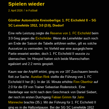
Spielen wieder
/
2. April 2026
in
Fußball
Günther Automobile Kreisoberliga: 1. FC Eichsfeld II – SG
SC Leinefelde 1912, 3:0 (2:0), Diedorf
Eine reife Leistung zeigte die
Reserve von 1. FC Eichsfeld
beim
3:0-Sieg gegen die
Eichsfelder
. Wenn die Leinefelder auch noch
am Ende der Saison die Tabelle anführen wollen, gilt es solche
Aussetzer zu vermeiden. Im Vorfeld war eine ausgeglichene
Partie erwartet worden, doch 1. FC Eichsfeld II wusste zu
überraschen. Im Hinspiel hatten sich beide Mannschaften
egalisiert und 2:2 remis gespielt.
Kaum war der Anpfiff ertönt, ging es vor 197 Zuschauern bereits
flott zur Sache.
Aurelian Rink
stellte die Führung von 1. FC
Eichsfeld II her (8.). In der 16. Minute erhöhte
Finn Oberthür
auf
2:0 für die Elf von Trainer Sebastian Rodenstock. Eine
Niederlage war nicht nach dem Geschmack von Daniel Siebert,
der noch im ersten Durchgang
Fabian Grimm
für
Jahn
Männecke
brachte (35.). Mit der Führung für 1. FC Eichsfeld II
ging es in die Halbzeitpause. Bei der SG SC Leinefelde 1912