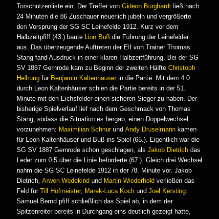
Torschützenliste ein. Der Treffer von
Gideon Burghardt
ließ nach
24 Minuten die 86 Zuschauer neuerlich jubeln und vergrößerte
den Vorsprung der SG SC Leinefelde 1912. Kurz vor dem
Halbzeitpfiff (43.) baute
Lion Buß
die Führung der Leinefelder
aus. Das überzeugende Auftreten der Elf von Trainer Thomas
Stang fand Ausdruck in einer klaren Halbzeitführung. Bei der SG
SV 1887 Gernrode kam zu Beginn der zweiten Hälfte
Christoph
Hellrung
für
Benjamin Kaltenhäuser
in die Partie. Mit dem 4:0
durch Leon Kaltenhäuser schien die Partie bereits in der 51.
Minute mit den Eichsfelder einen sicheren Sieger zu haben. Der
bisherige Spielverlauf lief nach dem Geschmack von Thomas
Stang, sodass die Situation es hergab, einen Doppelwechsel
vorzunehmen:
Maximilian Schnur
und
Andy Druselmann
kamen
für Leon Kaltenhäuser und Buß ins Spiel (65.). Eigentlich war die
SG SV 1887 Gernrode schon geschlagen, als
Jakob Dietrich
das
Leder zum 0:5 über die Linie beförderte (67.). Gleich drei Wechsel
nahm die SG SC Leinefelde 1912 in der 78. Minute vor. Jakob
Dietrich,
Arwen Wedekind
und
Martin Wiederhold
verließen das
Feld für
Till Hofmeister
,
Marek-Luca Koch
und
Joel Kersting
.
Samuel Bernd pfiff schließlich das Spiel ab, in dem der
Spitzenreiter bereits in Durchgang eins deutlich gezeigt hatte,