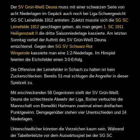
Der
SV Grün-Weiß Deuna
muss mit einer schwarzen Serie von
acht Niederlagen im Gepäck auch noch bei Liga-Schwergewicht
SG SC Leinefelde 1912 antreten. Zuletzt musste sich die
SG SC
Leinefelde 1912
geschlagen geben, als man gegen
1. SC 1911
Heiligenstadt II
die dritte Saisonniederlage kassierte. Am letzten
Sonntag verlief der Auftritt des SV Grün-Weiß Deuna
ernüchternd. Gegen den
SG SV Schwarz-Rot
Wingerode
kassierte man eine 1:2-Niederlage. Im Hinspiel
feierten die Eichsfelder einen 3:0-Erfolg.
Die Offensive der Leinefelder in Schach zu halten ist kein
Zuckerschlecken. Bereits 51-mal schlugen die Angreifer in dieser
Spielzeit zu.
Mit erschreckenden 58 Gegentoren stellt der SV Grün-Weiß
Deuna die schlechteste Abwehr der Liga. Bisher verbuchte die
Mannschaft von Benedikt Hartmann zweimal einen dreifachen
Punktgewinn. Demgegenüber stehen vier Unentschieden und 14
Niederlagen.
Unterschiedlicher könnten die Vorzeichen kaum sein. Während
der Tabellenletzte vor dem Auswärtsspiel bei der SG SC