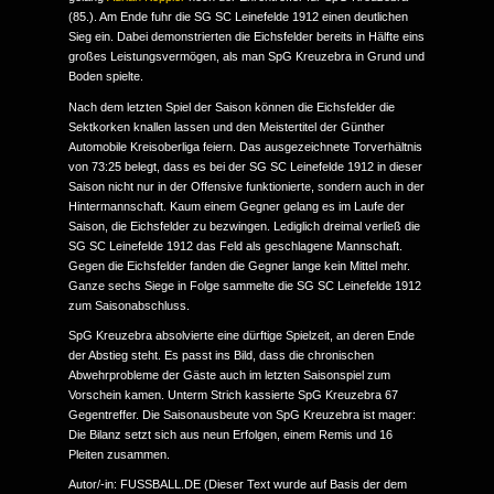
(85.). Am Ende fuhr die SG SC Leinefelde 1912 einen deutlichen
Sieg ein. Dabei demonstrierten die Eichsfelder bereits in Hälfte eins
großes Leistungsvermögen, als man SpG Kreuzebra in Grund und
Boden spielte.
Nach dem letzten Spiel der Saison können die Eichsfelder die
Sektkorken knallen lassen und den Meistertitel der Günther
Automobile Kreisoberliga feiern. Das ausgezeichnete Torverhältnis
von 73:25 belegt, dass es bei der SG SC Leinefelde 1912 in dieser
Saison nicht nur in der Offensive funktionierte, sondern auch in der
Hintermannschaft. Kaum einem Gegner gelang es im Laufe der
Saison, die Eichsfelder zu bezwingen. Lediglich dreimal verließ die
SG SC Leinefelde 1912 das Feld als geschlagene Mannschaft.
Gegen die Eichsfelder fanden die Gegner lange kein Mittel mehr.
Ganze sechs Siege in Folge sammelte die SG SC Leinefelde 1912
zum Saisonabschluss.
SpG Kreuzebra absolvierte eine dürftige Spielzeit, an deren Ende
der Abstieg steht. Es passt ins Bild, dass die chronischen
Abwehrprobleme der Gäste auch im letzten Saisonspiel zum
Vorschein kamen. Unterm Strich kassierte SpG Kreuzebra 67
Gegentreffer. Die Saisonausbeute von SpG Kreuzebra ist mager:
Die Bilanz setzt sich aus neun Erfolgen, einem Remis und 16
Pleiten zusammen.
Autor/-in: FUSSBALL.DE (Dieser Text wurde auf Basis der dem