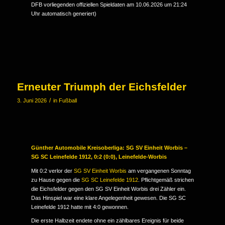
DFB vorliegenden offiziellen Spieldaten am 10.06.2026 um 21:24
Uhr automatisch generiert)
Erneuter Triumph der Eichsfelder
/
3. Juni 2026
in
Fußball
Günther Automobile Kreisoberliga: SG SV Einheit Worbis –
SG SC Leinefelde 1912, 0:2 (0:0), Leinefelde-Worbis
Mit 0:2 verlor der
SG SV Einheit Worbis
am vergangenen Sonntag
zu Hause gegen die
SG SC Leinefelde 1912
. Pflichtgemäß strichen
die Eichsfelder gegen den SG SV Einheit Worbis drei Zähler ein.
Das Hinspiel war eine klare Angelegenheit gewesen. Die SG SC
Leinefelde 1912 hatte mit 4:0 gewonnen.
Die erste Halbzeit endete ohne ein zählbares Ereignis für beide