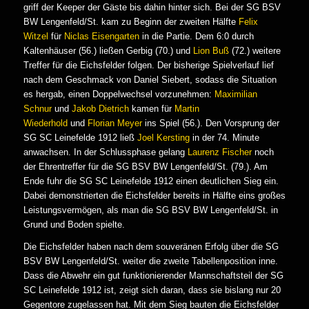
griff der Keeper der Gäste bis dahin hinter sich. Bei der SG BSV
BW Lengenfeld/St. kam zu Beginn der zweiten Hälfte
Felix
Witzel
für
Niclas Eisengarten
in die Partie. Dem 6:0 durch
Kaltenhäuser (56.) ließen Gerbig (70.) und
Lion Buß
(72.) weitere
Treffer für die Eichsfelder folgen. Der bisherige Spielverlauf lief
nach dem Geschmack von Daniel Siebert, sodass die Situation
es hergab, einen Doppelwechsel vorzunehmen:
Maximilian
Schnur
und
Jakob Dietrich
kamen für
Martin
Wiederhold
und
Florian Meyer
ins Spiel (56.). Den Vorsprung der
SG SC Leinefelde 1912 ließ
Joel Kersting
in der 74. Minute
anwachsen. In der Schlussphase gelang
Laurenz Fischer
noch
der Ehrentreffer für die SG BSV BW Lengenfeld/St. (79.). Am
Ende fuhr die SG SC Leinefelde 1912 einen deutlichen Sieg ein.
Dabei demonstrierten die Eichsfelder bereits in Hälfte eins großes
Leistungsvermögen, als man die SG BSV BW Lengenfeld/St. in
Grund und Boden spielte.
Die Eichsfelder haben nach dem souveränen Erfolg über die SG
BSV BW Lengenfeld/St. weiter die zweite Tabellenposition inne.
Dass die Abwehr ein gut funktionierender Mannschaftsteil der SG
SC Leinefelde 1912 ist, zeigt sich daran, dass sie bislang nur 20
Gegentore zugelassen hat. Mit dem Sieg bauten die Eichsfelder