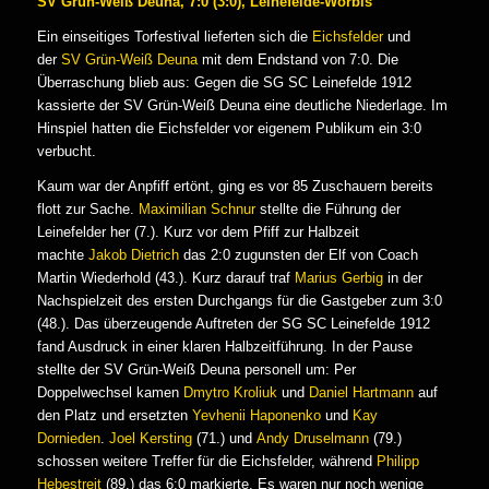
SV Grün-Weiß Deuna, 7:0 (3:0), Leinefelde-Worbis
Ein einseitiges Torfestival lieferten sich die
Eichsfelder
und
der
SV Grün-Weiß Deuna
mit dem Endstand von 7:0. Die
Überraschung blieb aus: Gegen die SG SC Leinefelde 1912
kassierte der SV Grün-Weiß Deuna eine deutliche Niederlage. Im
Hinspiel hatten die Eichsfelder vor eigenem Publikum ein 3:0
verbucht.
Kaum war der Anpfiff ertönt, ging es vor 85 Zuschauern bereits
flott zur Sache.
Maximilian Schnur
stellte die Führung der
Leinefelder her (7.). Kurz vor dem Pfiff zur Halbzeit
machte
Jakob Dietrich
das 2:0 zugunsten der Elf von Coach
Martin Wiederhold (43.). Kurz darauf traf
Marius Gerbig
in der
Nachspielzeit des ersten Durchgangs für die Gastgeber zum 3:0
(48.). Das überzeugende Auftreten der SG SC Leinefelde 1912
fand Ausdruck in einer klaren Halbzeitführung. In der Pause
stellte der SV Grün-Weiß Deuna personell um: Per
Doppelwechsel kamen
Dmytro Kroliuk
und
Daniel Hartmann
auf
den Platz und ersetzten
Yevhenii Haponenko
und
Kay
Dornieden
.
Joel Kersting
(71.) und
Andy Druselmann
(79.)
schossen weitere Treffer für die Eichsfelder, während
Philipp
Hebestreit
(89.) das 6:0 markierte. Es waren nur noch wenige