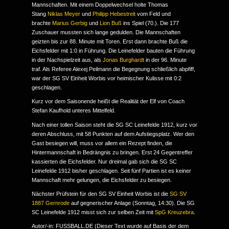
Mannschaften. Mit einem Doppelwechsel holte Thomas
Stang
Niklas Meyer
und
Philipp Hebestreit
vom Feld und
brachte
Marius Gerbig
und
Lion Buß
ins Spiel (70.). Die 177
Zuschauer mussten sich lange gedulden. Die Mannschaften
geizten bis zur 88. Minute mit Toren. Erst dann brachte Buß die
Eichsfelder mit 1:0 in Führung. Die Leinefelder bauten die Führung
in der Nachspielzeit aus, als
Jonas Burghardt
in der 96. Minute
traf. Als Referee Alexej Peilmann die Begegnung schließlich abpfiff,
war der SG SV Einheit Worbis vor heimischer Kulisse mit 0:2
geschlagen.
Kurz vor dem Saisonende heißt die Realität der Elf von Coach
Stefan Kaufhold unteres Mittelfeld.
Nach einer tollen Saison steht die SG SC Leinefelde 1912, kurz vor
deren Abschluss, mit 58 Punkten auf dem Aufstiegsplatz. Wer den
Gast besiegen will, muss vor allem ein Rezept finden, die
Hintermannschaft in Bedrängnis zu bringen. Erst 24 Gegentreffer
kassierten die Eichsfelder. Nur dreimal gab sich die SG SC
Leinefelde 1912 bisher geschlagen. Seit fünf Partien ist es keiner
Mannschaft mehr gelungen, die Eichsfelder zu besiegen.
Nächster Prüfstein für den SG SV Einheit Worbis ist die
SG SV
1887 Gernrode
auf gegnerischer Anlage (Sonntag, 14:30). Die SG
SC Leinefelde 1912 misst sich zur selben Zeit mit
SpG Kreuzebra
.
Autor/-in: FUSSBALL.DE (Dieser Text wurde auf Basis der dem