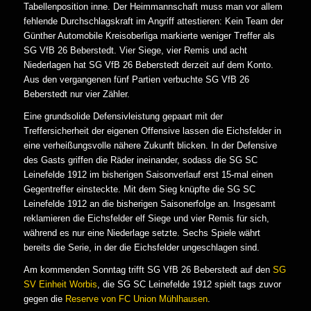
Tabellenposition inne. Der Heimmannschaft muss man vor allem
fehlende Durchschlagskraft im Angriff attestieren: Kein Team der
Günther Automobile Kreisoberliga markierte weniger Treffer als
SG VfB 26 Beberstedt. Vier Siege, vier Remis und acht
Niederlagen hat SG VfB 26 Beberstedt derzeit auf dem Konto.
Aus den vergangenen fünf Partien verbuchte SG VfB 26
Beberstedt nur vier Zähler.
Eine grundsolide Defensivleistung gepaart mit der
Treffersicherheit der eigenen Offensive lassen die Eichsfelder in
eine verheißungsvolle nähere Zukunft blicken. In der Defensive
des Gasts griffen die Räder ineinander, sodass die SG SC
Leinefelde 1912 im bisherigen Saisonverlauf erst 15-mal einen
Gegentreffer einsteckte. Mit dem Sieg knüpfte die SG SC
Leinefelde 1912 an die bisherigen Saisonerfolge an. Insgesamt
reklamieren die Eichsfelder elf Siege und vier Remis für sich,
während es nur eine Niederlage setzte. Sechs Spiele währt
bereits die Serie, in der die Eichsfelder ungeschlagen sind.
Am kommenden Sonntag trifft SG VfB 26 Beberstedt auf den
SG
SV Einheit Worbis
, die SG SC Leinefelde 1912 spielt tags zuvor
gegen die
Reserve von FC Union Mühlhausen
.