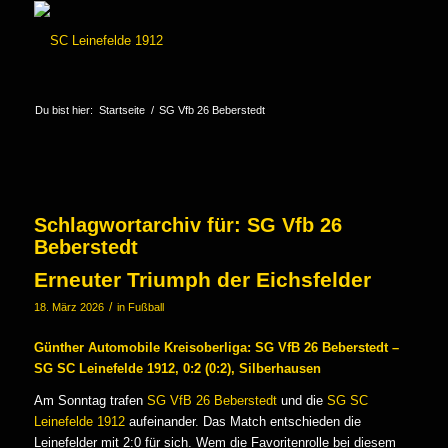
Du bist hier:
Startseite
/
SG Vfb 26 Beberstedt
Schlagwortarchiv für:
SG Vfb 26
Beberstedt
Erneuter Triumph der Eichsfelder
/
18. März 2026
in
Fußball
Günther Automobile Kreisoberliga: SG VfB 26 Beberstedt –
SG SC Leinefelde 1912, 0:2 (0:2), Silberhausen
Am Sonntag trafen
SG VfB 26 Beberstedt
und die
SG SC
Leinefelde 1912
aufeinander. Das Match entschieden die
Leinefelder mit 2:0 für sich. Wem die Favoritenrolle bei diesem