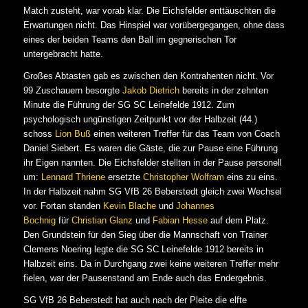
Match zusteht, war vorab klar. Die Eichsfelder enttäuschten die
Erwartungen nicht. Das Hinspiel war vorübergegangen, ohne dass
eines der beiden Teams den Ball im gegnerischen Tor
untergebracht hatte.
Großes Abtasten gab es zwischen den Kontrahenten nicht. Vor
99 Zuschauern besorgte
Jakob Dietrich
bereits in der zehnten
Minute die Führung der SG SC Leinefelde 1912. Zum
psychologisch ungünstigen Zeitpunkt vor der Halbzeit (44.)
schoss
Lion Buß
einen weiteren Treffer für das Team von Coach
Daniel Siebert. Es waren die Gäste, die zur Pause eine Führung
ihr Eigen nannten. Die Eichsfelder stellten in der Pause personell
um:
Lennard Thriene
ersetzte
Christopher Wolfram
eins zu eins.
In der Halbzeit nahm SG VfB 26 Beberstedt gleich zwei Wechsel
vor. Fortan standen
Kevin Blache
und
Johannes
Bochnig
für
Christian Glanz
und
Fabian Hesse
auf dem Platz.
Den Grundstein für den Sieg über die Mannschaft von Trainer
Clemens Noering legte die SG SC Leinefelde 1912 bereits in
Halbzeit eins. Da in Durchgang zwei keine weiteren Treffer mehr
fielen, war der Pausenstand am Ende auch das Endergebnis.
SG VfB 26 Beberstedt hat auch nach der Pleite die elfte