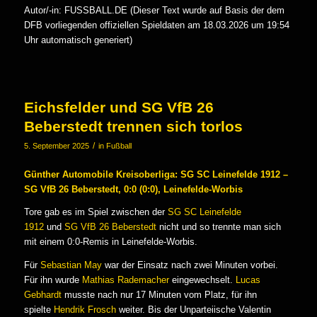
Autor/-in: FUSSBALL.DE (Dieser Text wurde auf Basis der dem
DFB vorliegenden offiziellen Spieldaten am 18.03.2026 um 19:54
Uhr automatisch generiert)
Eichsfelder und SG VfB 26
Beberstedt trennen sich torlos
/
5. September 2025
in
Fußball
Günther Automobile Kreisoberliga: SG SC Leinefelde 1912 –
SG VfB 26 Beberstedt, 0:0 (0:0), Leinefelde-Worbis
Tore gab es im Spiel zwischen der
SG SC Leinefelde
1912
und
SG VfB 26 Beberstedt
nicht und so trennte man sich
mit einem 0:0-Remis in Leinefelde-Worbis.
Für
Sebastian May
war der Einsatz nach zwei Minuten vorbei.
Für ihn wurde
Mathias Rademacher
eingewechselt.
Lucas
Gebhardt
musste nach nur 17 Minuten vom Platz, für ihn
spielte
Hendrik Frosch
weiter. Bis der Unparteiische Valentin