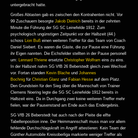
untergebracht hatte.
Großes Abtasten gab es zwischen den Kontrahenten nicht. Vor
99 Zuschauern besorgte
Jakob Dietrich
bereits in der zehnten
Minute die Führung der SG SC Leinefelde 1912. Zum
psychologisch ungünstigen Zeitpunkt vor der Halbzeit (44.)
schoss
Lion Buß
einen weiteren Treffer für das Team von Coach
Daniel Siebert. Es waren die Gäste, die zur Pause eine Führung
ihr Eigen nannten. Die Eichsfelder stellten in der Pause personell
um:
Lennard Thriene
ersetzte
Christopher Wolfram
eins zu eins.
In der Halbzeit nahm SG VfB 26 Beberstedt gleich zwei Wechsel
vor. Fortan standen
Kevin Blache
und
Johannes
Bochnig
für
Christian Glanz
und
Fabian Hesse
auf dem Platz.
Den Grundstein für den Sieg über die Mannschaft von Trainer
Clemens Noering legte die SG SC Leinefelde 1912 bereits in
Halbzeit eins. Da in Durchgang zwei keine weiteren Treffer mehr
fielen, war der Pausenstand am Ende auch das Endergebnis.
SG VfB 26 Beberstedt hat auch nach der Pleite die elfte
Tabellenposition inne. Der Heimmannschaft muss man vor allem
fehlende Durchschlagskraft im Angriff attestieren: Kein Team der
Günther Automobile Kreisoberliga markierte weniger Treffer als