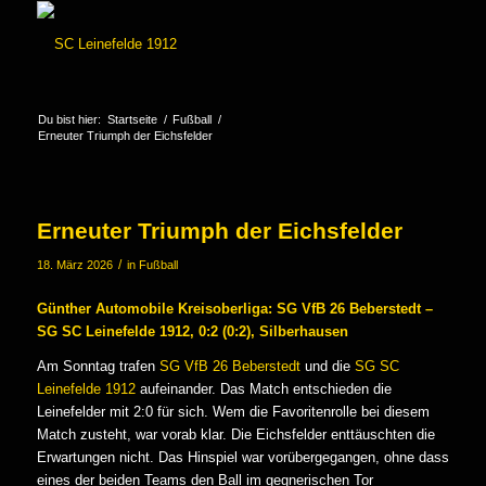
Du bist hier:
Startseite
/
Fußball
/
Erneuter Triumph der Eichsfelder
Erneuter Triumph der Eichsfelder
/
18. März 2026
in
Fußball
Günther Automobile Kreisoberliga: SG VfB 26 Beberstedt –
SG SC Leinefelde 1912, 0:2 (0:2), Silberhausen
Am Sonntag trafen
SG VfB 26 Beberstedt
und die
SG SC
Leinefelde 1912
aufeinander. Das Match entschieden die
Leinefelder mit 2:0 für sich. Wem die Favoritenrolle bei diesem
Match zusteht, war vorab klar. Die Eichsfelder enttäuschten die
Erwartungen nicht. Das Hinspiel war vorübergegangen, ohne dass
eines der beiden Teams den Ball im gegnerischen Tor