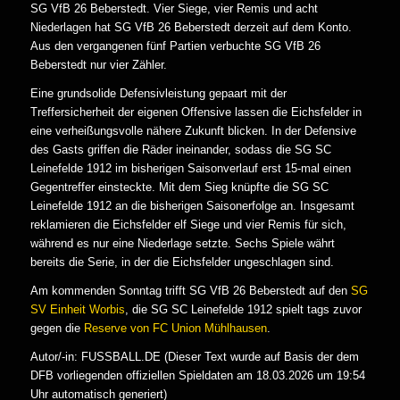
SG VfB 26 Beberstedt. Vier Siege, vier Remis und acht
Niederlagen hat SG VfB 26 Beberstedt derzeit auf dem Konto.
Aus den vergangenen fünf Partien verbuchte SG VfB 26
Beberstedt nur vier Zähler.
Eine grundsolide Defensivleistung gepaart mit der
Treffersicherheit der eigenen Offensive lassen die Eichsfelder in
eine verheißungsvolle nähere Zukunft blicken. In der Defensive
des Gasts griffen die Räder ineinander, sodass die SG SC
Leinefelde 1912 im bisherigen Saisonverlauf erst 15-mal einen
Gegentreffer einsteckte. Mit dem Sieg knüpfte die SG SC
Leinefelde 1912 an die bisherigen Saisonerfolge an. Insgesamt
reklamieren die Eichsfelder elf Siege und vier Remis für sich,
während es nur eine Niederlage setzte. Sechs Spiele währt
bereits die Serie, in der die Eichsfelder ungeschlagen sind.
Am kommenden Sonntag trifft SG VfB 26 Beberstedt auf den
SG
SV Einheit Worbis
, die SG SC Leinefelde 1912 spielt tags zuvor
gegen die
Reserve von FC Union Mühlhausen
.
Autor/-in: FUSSBALL.DE (Dieser Text wurde auf Basis der dem
DFB vorliegenden offiziellen Spieldaten am 18.03.2026 um 19:54
Uhr automatisch generiert)