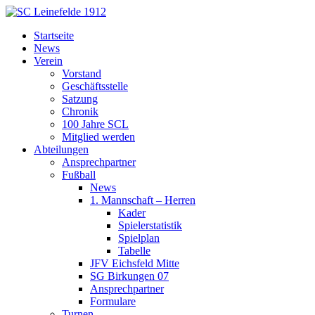
Startseite
News
Verein
Vorstand
Geschäftsstelle
Satzung
Chronik
100 Jahre SCL
Mitglied werden
Abteilungen
Ansprechpartner
Fußball
News
1. Mannschaft – Herren
Kader
Spielerstatistik
Spielplan
Tabelle
JFV Eichsfeld Mitte
SG Birkungen 07
Ansprechpartner
Formulare
Turnen