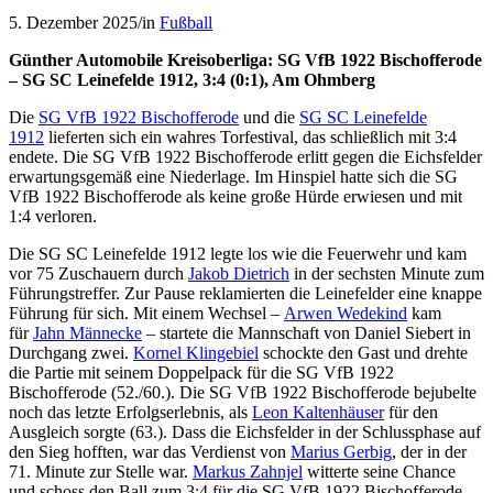
5. Dezember 2025
/
in
Fußball
Günther Automobile Kreisoberliga: SG VfB 1922 Bischofferode
– SG SC Leinefelde 1912, 3:4 (0:1), Am Ohmberg
Die
SG VfB 1922 Bischofferode
und die
SG SC Leinefelde
1912
lieferten sich ein wahres Torfestival, das schließlich mit 3:4
endete. Die SG VfB 1922 Bischofferode erlitt gegen die Eichsfelder
erwartungsgemäß eine Niederlage. Im Hinspiel hatte sich die SG
VfB 1922 Bischofferode als keine große Hürde erwiesen und mit
1:4 verloren.
Die SG SC Leinefelde 1912 legte los wie die Feuerwehr und kam
vor 75 Zuschauern durch
Jakob Dietrich
in der sechsten Minute zum
Führungstreffer. Zur Pause reklamierten die Leinefelder eine knappe
Führung für sich. Mit einem Wechsel –
Arwen Wedekind
kam
für
Jahn Männecke
– startete die Mannschaft von Daniel Siebert in
Durchgang zwei.
Kornel Klingebiel
schockte den Gast und drehte
die Partie mit seinem Doppelpack für die SG VfB 1922
Bischofferode (52./60.). Die SG VfB 1922 Bischofferode bejubelte
noch das letzte Erfolgserlebnis, als
Leon Kaltenhäuser
für den
Ausgleich sorgte (63.). Dass die Eichsfelder in der Schlussphase auf
den Sieg hofften, war das Verdienst von
Marius Gerbig
, der in der
71. Minute zur Stelle war.
Markus Zahnjel
witterte seine Chance
und schoss den Ball zum 3:4 für die SG VfB 1922 Bischofferode