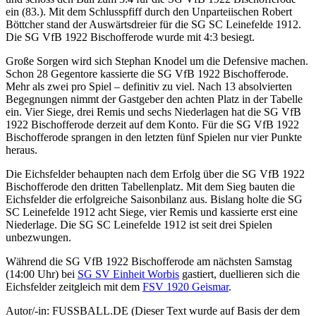
ein (83.). Mit dem Schlusspfiff durch den Unparteiischen Robert
Böttcher stand der Auswärtsdreier für die SG SC Leinefelde 1912.
Die SG VfB 1922 Bischofferode wurde mit 4:3 besiegt.
Große Sorgen wird sich Stephan Knodel um die Defensive machen.
Schon 28 Gegentore kassierte die SG VfB 1922 Bischofferode.
Mehr als zwei pro Spiel – definitiv zu viel. Nach 13 absolvierten
Begegnungen nimmt der Gastgeber den achten Platz in der Tabelle
ein. Vier Siege, drei Remis und sechs Niederlagen hat die SG VfB
1922 Bischofferode derzeit auf dem Konto. Für die SG VfB 1922
Bischofferode sprangen in den letzten fünf Spielen nur vier Punkte
heraus.
Die Eichsfelder behaupten nach dem Erfolg über die SG VfB 1922
Bischofferode den dritten Tabellenplatz. Mit dem Sieg bauten die
Eichsfelder die erfolgreiche Saisonbilanz aus. Bislang holte die SG
SC Leinefelde 1912 acht Siege, vier Remis und kassierte erst eine
Niederlage. Die SG SC Leinefelde 1912 ist seit drei Spielen
unbezwungen.
Während die SG VfB 1922 Bischofferode am nächsten Samstag
(14:00 Uhr) bei
SG SV Einheit Worbis
gastiert, duellieren sich die
Eichsfelder zeitgleich mit dem
FSV 1920 Geismar
.
Autor/-in: FUSSBALL.DE (Dieser Text wurde auf Basis der dem