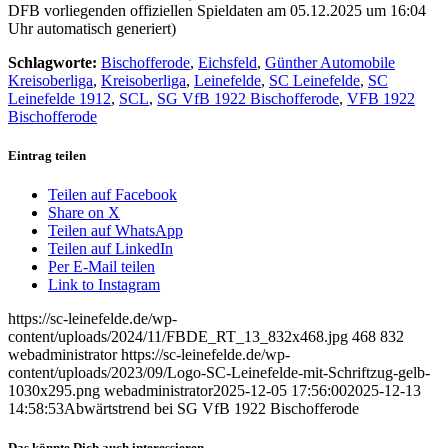
DFB vorliegenden offiziellen Spieldaten am 05.12.2025 um 16:04
Uhr automatisch generiert)
Schlagworte:
Bischofferode
,
Eichsfeld
,
Günther Automobile
Kreisoberliga
,
Kreisoberliga
,
Leinefelde
,
SC Leinefelde
,
SC
Leinefelde 1912
,
SCL
,
SG VfB 1922 Bischofferode
,
VFB 1922
Bischofferode
Eintrag teilen
Teilen auf Facebook
Share on X
Teilen auf WhatsApp
Teilen auf LinkedIn
Per E-Mail teilen
Link to Instagram
https://sc-leinefelde.de/wp-
content/uploads/2024/11/FBDE_RT_13_832x468.jpg
468
832
webadministrator
https://sc-leinefelde.de/wp-
content/uploads/2023/09/Logo-SC-Leinefelde-mit-Schriftzug-gelb-
1030x295.png
webadministrator
2025-12-05 17:56:00
2025-12-13
14:58:53
Abwärtstrend bei SG VfB 1922 Bischofferode
Das könnte Dich auch interessieren