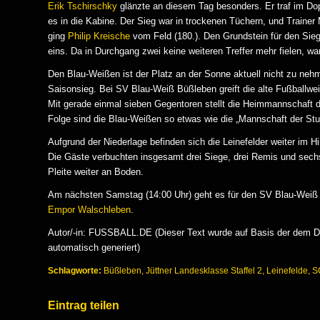
Erik Tschirschky
glänzte an diesem Tag besonders. Er traf im Dopp
es in die Kabine. Der Sieg war in trockenen Tüchern, und Traine
ging
Philip Kreische
vom Feld (180.). Den Grundstein für den Sieg
eins. Da in Durchgang zwei keine weiteren Treffer mehr fielen,
Den Blau-Weißen ist der Platz an der Sonne aktuell nicht zu ne
Saisonsieg. Bei SV Blau-Weiß Büßleben greift die alte Fußballwei
Mit gerade einmal sieben Gegentoren stellt die Heimmannschaft di
Folge sind die Blau-Weißen so etwas wie die „Mannschaft der Stu
Aufgrund der Niederlage befinden sich die Leinefelder weiter im Hi
Die Gäste verbuchten insgesamt drei Siege, drei Remis und sechs 
Pleite weiter an Boden.
Am nächsten Samstag (14:00 Uhr) geht es für den SV Blau-Weiß B
Empor Walschleben
.
Autor/-in: FUSSBALL.DE (Dieser Text wurde auf Basis der dem DF
automatisch generiert)
Schlagworte:
Büßleben
,
Jüttner Landesklasse Staffel 2
,
Leinefelde
,
S
Eintrag teilen