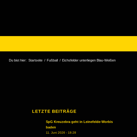
Du bist hier:
Startseite
/
Fußball
/
Eichsfelder unterliegen Blau-Weißen
LETZTE BEITRÄGE
SpG Kreuzebra geht in Leinefelde-Worbis
baden
11. Juni 2026 - 18:28