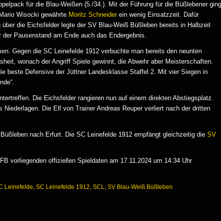
elpack für die Blau-Weißen (5./34.). Mit der Führung für die Büßlebener gin
r Mario Wisocki gewährte
Moritz Schneider
ein wenig Einsatzzeit. Dafür
 über die Eichsfelder legte der SV Blau-Weiß Büßleben bereits in Halbzeit
 war der Pausenstand am Ende auch das Endergebnis.
hmen. Gegen die SC Leinefelde 1912 verbuchte man bereits den neunten
sheit, wonach der Angriff Spiele gewinnt, die Abwehr aber Meisterschaften.
e beste Defensive der Jüttner Landesklasse Staffel 2. Mit vier Siegen in
nde“.
ntertreffen. Die Eichsfelder rangieren nun auf einem direkten Abstiegsplatz.
Niederlagen. Die Elf von Trainer Andreas Reuper verliert nach der dritten
üßleben nach Erfurt. Die SC Leinefelde 1912 empfängt gleichzeitig die
SV
B vorliegenden offiziellen Spieldaten am 17.11.2024 um 14:34 Uhr
C Leinefelde
,
SC Leinefelde 1912
,
SCL
,
SV Blau-Weiß Büßleben