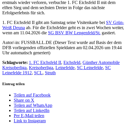
erstmals wieder verloren, verbuchte 1. FC Eichsfeld II mit dem
elften Sieg und dem sechsten Dreier in Folge das nächste
Erfolgserlebnis für sich.
1. FC Eichsfeld II gibt am Samstag seine Visitenkarte bei
SV Grün-
Weiß Deuna
ab. Für die Eichsfelder geht es in zwei Wochen weiter,
wenn am 11.04.2026 die
SG BSV BW Lengenfeld/St.
gastiert.
Autor/-in: FUSSBALL.DE (Dieser Text wurde auf Basis der dem
DFB vorliegenden offiziellen Spieldaten am 02.04.2026 um 19:44
Uhr automatisch generiert)
Schlagworte:
1. FC Eichsfeld II
,
Eichsfeld
,
Günther Automobile
Kreisoberliga
,
Kreisoberliga
,
Leinefelde
,
SC Leinefelde
,
SC
Leinefelde 1912
,
SCL
,
Struth
Eintrag teilen
Teilen auf Facebook
Share on X
Teilen auf WhatsApp
Teilen auf LinkedIn
Per E-Mail teilen
Link to Instagram