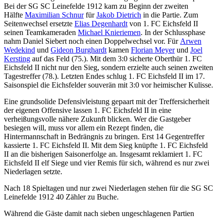
Bei der SG SC Leinefelde 1912 kam zu Beginn der zweiten
Hälfte
Maximilian Schnur
für
Jakob Dietrich
in die Partie. Zum
Seitenwechsel ersetzte
Elias Degenhardt
von 1. FC Eichsfeld II
seinen Teamkameraden
Michael Knieriemen
. In der Schlussphase
nahm Daniel Siebert noch einen Doppelwechsel vor. Für
Arwen
Wedekind
und
Gideon Burghardt
kamen
Florian Meyer
und
Joel
Kersting
auf das Feld (75.). Mit dem 3:0 sicherte Oberthür 1. FC
Eichsfeld II nicht nur den Sieg, sondern erzielte auch seinen zweiten
Tagestreffer (78.). Letzten Endes schlug 1. FC Eichsfeld II im 17.
Saisonspiel die Eichsfelder souverän mit 3:0 vor heimischer Kulisse.
Eine grundsolide Defensivleistung gepaart mit der Treffersicherheit
der eigenen Offensive lassen 1. FC Eichsfeld II in eine
verheißungsvolle nähere Zukunft blicken. Wer die Gastgeber
besiegen will, muss vor allem ein Rezept finden, die
Hintermannschaft in Bedrängnis zu bringen. Erst 14 Gegentreffer
kassierte 1. FC Eichsfeld II. Mit dem Sieg knüpfte 1. FC Eichsfeld
II an die bisherigen Saisonerfolge an. Insgesamt reklamiert 1. FC
Eichsfeld II elf Siege und vier Remis für sich, während es nur zwei
Niederlagen setzte.
Nach 18 Spieltagen und nur zwei Niederlagen stehen für die SG SC
Leinefelde 1912 40 Zähler zu Buche.
Während die Gäste damit nach sieben ungeschlagenen Partien