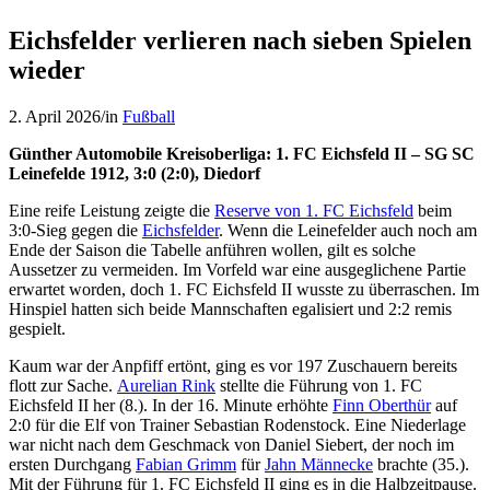
Eichsfelder verlieren nach sieben Spielen
wieder
2. April 2026
/
in
Fußball
Günther Automobile Kreisoberliga: 1. FC Eichsfeld II – SG SC
Leinefelde 1912, 3:0 (2:0), Diedorf
Eine reife Leistung zeigte die
Reserve von 1. FC Eichsfeld
beim
3:0-Sieg gegen die
Eichsfelder
. Wenn die Leinefelder auch noch am
Ende der Saison die Tabelle anführen wollen, gilt es solche
Aussetzer zu vermeiden. Im Vorfeld war eine ausgeglichene Partie
erwartet worden, doch 1. FC Eichsfeld II wusste zu überraschen. Im
Hinspiel hatten sich beide Mannschaften egalisiert und 2:2 remis
gespielt.
Kaum war der Anpfiff ertönt, ging es vor 197 Zuschauern bereits
flott zur Sache.
Aurelian Rink
stellte die Führung von 1. FC
Eichsfeld II her (8.). In der 16. Minute erhöhte
Finn Oberthür
auf
2:0 für die Elf von Trainer Sebastian Rodenstock. Eine Niederlage
war nicht nach dem Geschmack von Daniel Siebert, der noch im
ersten Durchgang
Fabian Grimm
für
Jahn Männecke
brachte (35.).
Mit der Führung für 1. FC Eichsfeld II ging es in die Halbzeitpause.