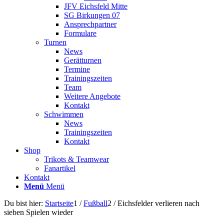
JFV Eichsfeld Mitte
SG Birkungen 07
Ansprechpartner
Formulare
Turnen
News
Gerätturnen
Termine
Trainingszeiten
Team
Weitere Angebote
Kontakt
Schwimmen
News
Trainingszeiten
Kontakt
Shop
Trikots & Teamwear
Fanartikel
Kontakt
Menü
Menü
Du bist hier:
Startseite
1
/
Fußball
2
/
Eichsfelder verlieren nach
sieben Spielen wieder