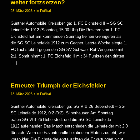
weiter fortzsetzen?
/
25. März 2026
in
Fußball
Günther Automobile Kreisoberliga: 1. FC Eichsfeld II – SG SC
Leinefelde 1912 (Sonntag, 15:00 Uhr) Die Reserve von 1. FC
Eichsfeld hat am kommenden Sonntag keinen Geringeren als
die SG SC Leinefelde 1912 zum Gegner. Letzte Woche siegte 1.
FC Eichsfeld II gegen den SG SV Schwarz-Rot Wingerode mit
2:1. Somit nimmt 1. FC Eichsfeld II mit 34 Punkten den dritten
[…]
Erneuter Triumph der Eichsfelder
/
18. März 2026
in
Fußball
Günther Automobile Kreisoberliga: SG VfB 26 Beberstedt – SG
SC Leinefelde 1912, 0:2 (0:2), Silberhausen Am Sonntag
trafen SG VfB 26 Beberstedt und die SG SC Leinefelde
1912 aufeinander. Das Match entschieden die Leinefelder mit 2:0
für sich. Wem die Favoritenrolle bei diesem Match zusteht, war
vorab klar. Die Eichsfelder enttäuschten die Erwartungen nicht.