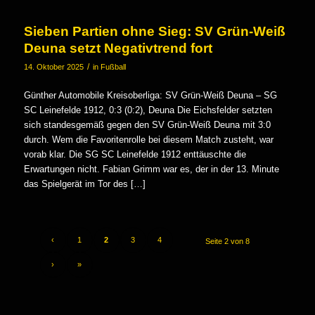
Sieben Partien ohne Sieg: SV Grün-Weiß
Deuna setzt Negativtrend fort
/
14. Oktober 2025
in
Fußball
Günther Automobile Kreisoberliga: SV Grün-Weiß Deuna – SG
SC Leinefelde 1912, 0:3 (0:2), Deuna Die Eichsfelder setzten
sich standesgemäß gegen den SV Grün-Weiß Deuna mit 3:0
durch. Wem die Favoritenrolle bei diesem Match zusteht, war
vorab klar. Die SG SC Leinefelde 1912 enttäuschte die
Erwartungen nicht. Fabian Grimm war es, der in der 13. Minute
das Spielgerät im Tor des […]
‹
1
2
3
4
Seite 2 von 8
›
»