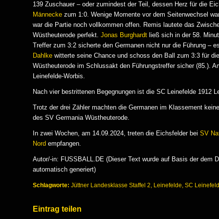
139 Zuschauer – oder zumindest der Teil, dessen Herz für die Eich
Männecke
zum 1:0. Wenige Momente vor dem Seitenwechsel wa
war die Partie noch vollkommen offen. Remis lautete das Zwische
Wüstheuterode perfekt.
Jonas Burghardt
ließ sich in der 58. Minu
Treffer zum 3:2 sicherte den Germanen nicht nur die Führung – e
Dahlke
witterte seine Chance und schoss den Ball zum 3:3 für die 
Wüstheuterode im Schlussakt den Führungstreffer sicher (85.). A
Leinefelde-Worbis.
Nach vier bestrittenen Begegnungen ist die SC Leinefelde 1912 Le
Trotz der drei Zähler machten die Germanen im Klassement keine
des SV Germania Wüstheuterode.
In zwei Wochen, am 14.09.2024, treten die Eichsfelder bei
SV Nat
Nord
empfangen.
Autor/-in: FUSSBALL.DE (Dieser Text wurde auf Basis der dem DF
automatisch generiert)
Schlagworte:
Jüttner Landesklasse Staffel 2
,
Leinefelde
,
SC Leinefel
Eintrag teilen