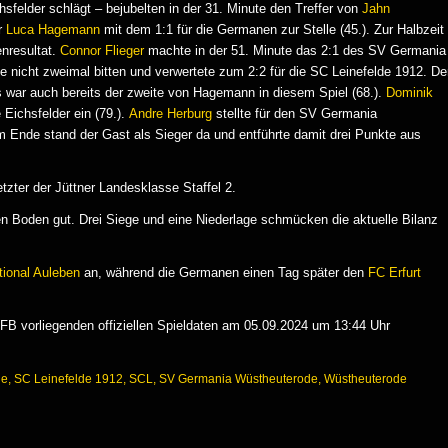
sfelder schlägt – bejubelten in der 31. Minute den Treffer von
Jahn
r
Luca Hagemann
mit dem 1:1 für die Germanen zur Stelle (45.). Zur Halbzeit
nresultat.
Connor Flieger
machte in der 51. Minute das 2:1 des SV Germania
te nicht zweimal bitten und verwertete zum 2:2 für die SC Leinefelde 1912. De
s war auch bereits der zweite von Hagemann in diesem Spiel (68.).
Dominik
Eichsfelder ein (79.).
Andre Herburg
stellte für den SV Germania
m Ende stand der Gast als Sieger da und entführte damit drei Punkte aus
tzter der Jüttner Landesklasse Staffel 2.
n Boden gut. Drei Siege und eine Niederlage schmücken die aktuelle Bilanz
ional Auleben
an, während die Germanen einen Tag später den
FC Erfurt
B vorliegenden offiziellen Spieldaten am 05.09.2024 um 13:44 Uhr
de
,
SC Leinefelde 1912
,
SCL
,
SV Germania Wüstheuterode
,
Wüstheuterode