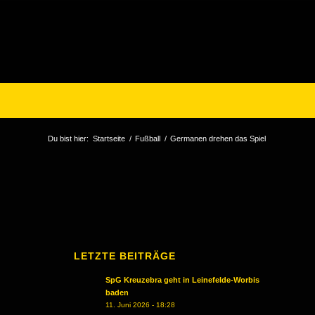
Du bist hier:
Startseite
/
Fußball
/
Germanen drehen das Spiel
LETZTE BEITRÄGE
SpG Kreuzebra geht in Leinefelde-Worbis
baden
11. Juni 2026 - 18:28