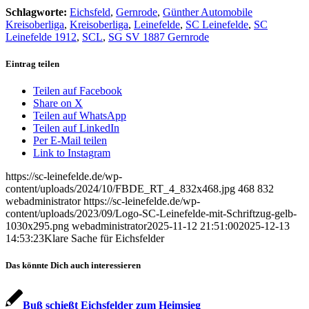
Schlagworte:
Eichsfeld
,
Gernrode
,
Günther Automobile
Kreisoberliga
,
Kreisoberliga
,
Leinefelde
,
SC Leinefelde
,
SC
Leinefelde 1912
,
SCL
,
SG SV 1887 Gernrode
Eintrag teilen
Teilen auf Facebook
Share on X
Teilen auf WhatsApp
Teilen auf LinkedIn
Per E-Mail teilen
Link to Instagram
https://sc-leinefelde.de/wp-
content/uploads/2024/10/FBDE_RT_4_832x468.jpg
468
832
webadministrator
https://sc-leinefelde.de/wp-
content/uploads/2023/09/Logo-SC-Leinefelde-mit-Schriftzug-gelb-
1030x295.png
webadministrator
2025-11-12 21:51:00
2025-12-13
14:53:23
Klare Sache für Eichsfelder
Das könnte Dich auch interessieren
Buß schießt Eichsfelder zum Heimsieg