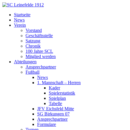
Startseite
News
Verein
Vorstand
Geschäftsstelle
Satzung
Chronik
100 Jahre SCL
Mitglied werden
Abteilungen
Ansprechpartner
Fußball
News
1. Mannschaft – Herren
Kader
Spielerstatistik
Spielplan
Tabelle
JFV Eichsfeld Mitte
SG Birkungen 07
Ansprechpartner
Formulare
Turnen