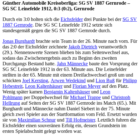
Günther Automobile Kreisoberliga: SG SV 1887 Gernrode –
SG SC Leinefelde 1912, 0:3 (0:2), Gernrode
Durch ein 3:0 holten sich die
Eichsfelder
drei Punkte bei der
SG SV
1887 Gernrode
. Die SG SC Leinefelde 1912 setzte sich
standesgemäß gegen die SG SV 1887 Gernrode durch.
Jonas Burghardt
brachte sein Team in der 26. Minute nach vorn. Für
das 2:0 der Eichsfelder zeichnete
Jakob Dietrich
verantwortlich
(29.). Nennenswerte Szenen blieben bis zum Seitenwechsel aus,
sodass das Zwischenergebnis auch zu Beginn des zweiten
Durchgangs Bestand hatte.
Jahn Männecke
baute den Vorsprung der
SG SC Leinefelde 1912 in der 63. Minute aus. Die Leinefelder
stellten in der 65. Minute mit einem Dreifachwechsel groß um und
schickten
Joel Kersting
,
Arwen Wedekind
und
Lion Buß
für
Philipp
Hebestreit
,
Leon Kaltenhäuser
und
Florian Meyer
auf den Platz.
Wenig später kamen
Benjamin Kaltenhäuser
und
Leon
Pohlmann
per Doppelwechsel für
Michael Trappe
und
Christoph
Hellrung
auf Seiten der SG SV 1887 Gernrode ins Match (65.). Mit
Burghardt und Männecke nahm Daniel Siebert in der 75. Minute
gleich zwei Spieler aus der Startformation vom Feld. Ersetzt wurden
sie von
Maximilian Schnur
und
Till Hofmeister
. Letztlich fuhren die
Eichsfelder einen souveränen Erfolg ein, dessen Grundstein im
ersten Spielabschnitt gelegt worden war.