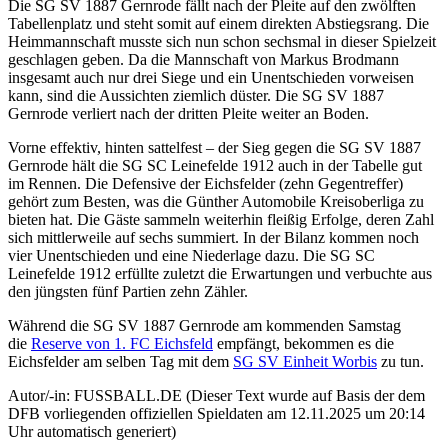
Die SG SV 1887 Gernrode fällt nach der Pleite auf den zwölften
Tabellenplatz und steht somit auf einem direkten Abstiegsrang. Die
Heimmannschaft musste sich nun schon sechsmal in dieser Spielzeit
geschlagen geben. Da die Mannschaft von Markus Brodmann
insgesamt auch nur drei Siege und ein Unentschieden vorweisen
kann, sind die Aussichten ziemlich düster. Die SG SV 1887
Gernrode verliert nach der dritten Pleite weiter an Boden.
Vorne effektiv, hinten sattelfest – der Sieg gegen die SG SV 1887
Gernrode hält die SG SC Leinefelde 1912 auch in der Tabelle gut
im Rennen. Die Defensive der Eichsfelder (zehn Gegentreffer)
gehört zum Besten, was die Günther Automobile Kreisoberliga zu
bieten hat. Die Gäste sammeln weiterhin fleißig Erfolge, deren Zahl
sich mittlerweile auf sechs summiert. In der Bilanz kommen noch
vier Unentschieden und eine Niederlage dazu. Die SG SC
Leinefelde 1912 erfüllte zuletzt die Erwartungen und verbuchte aus
den jüngsten fünf Partien zehn Zähler.
Während die SG SV 1887 Gernrode am kommenden Samstag
die
Reserve von 1. FC Eichsfeld
empfängt, bekommen es die
Eichsfelder am selben Tag mit dem
SG SV Einheit Worbis
zu tun.
Autor/-in: FUSSBALL.DE (Dieser Text wurde auf Basis der dem
DFB vorliegenden offiziellen Spieldaten am 12.11.2025 um 20:14
Uhr automatisch generiert)