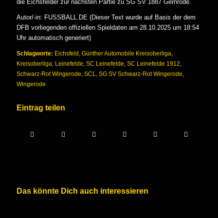
die Eichsfelder zur nächsten Partie zu SG SV 1887 Gernrode.
Autor/-in: FUSSBALL.DE (Dieser Text wurde auf Basis der dem
DFB vorliegenden offiziellen Spieldaten am 28.10.2025 um 18:54
Uhr automatisch generiert)
Schlagworte:
Eichsfeld
,
Günther Automobile Kreisoberliga
,
Kreisoberliga
,
Leinefelde
,
SC Leinefelde
,
SC Leinefelde 1912
,
Schwarz-Rot Wingerode
,
SCL
,
SG SV Schwarz-Rot Wingerode
,
Wingerode
Eintrag teilen
Das könnte Dich auch interessieren