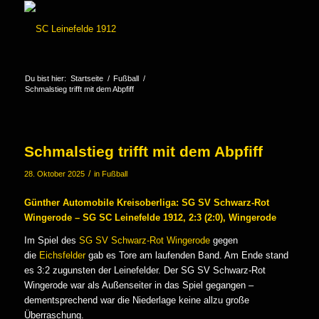
Du bist hier:
Startseite
/
Fußball
/
Schmalstieg trifft mit dem Abpfiff
Schmalstieg trifft mit dem Abpfiff
/
28. Oktober 2025
in
Fußball
Günther Automobile Kreisoberliga: SG SV Schwarz-Rot
Wingerode – SG SC Leinefelde 1912, 2:3 (2:0), Wingerode
Im Spiel des
SG SV Schwarz-Rot Wingerode
gegen
die
Eichsfelder
gab es Tore am laufenden Band. Am Ende stand
es 3:2 zugunsten der Leinefelder. Der SG SV Schwarz-Rot
Wingerode war als Außenseiter in das Spiel gegangen –
dementsprechend war die Niederlage keine allzu große
Überraschung.