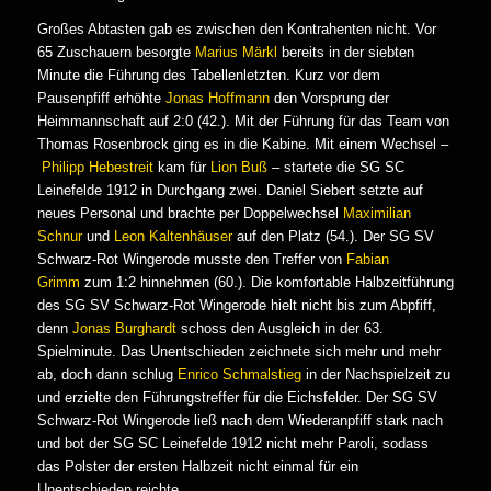
Großes Abtasten gab es zwischen den Kontrahenten nicht. Vor
65 Zuschauern besorgte
Marius Märkl
bereits in der siebten
Minute die Führung des Tabellenletzten. Kurz vor dem
Pausenpfiff erhöhte
Jonas Hoffmann
den Vorsprung der
Heimmannschaft auf 2:0 (42.). Mit der Führung für das Team von
Thomas Rosenbrock ging es in die Kabine. Mit einem Wechsel –
Philipp Hebestreit
kam für
Lion Buß
– startete die SG SC
Leinefelde 1912 in Durchgang zwei. Daniel Siebert setzte auf
neues Personal und brachte per Doppelwechsel
Maximilian
Schnur
und
Leon Kaltenhäuser
auf den Platz (54.). Der SG SV
Schwarz-Rot Wingerode musste den Treffer von
Fabian
Grimm
zum 1:2 hinnehmen (60.). Die komfortable Halbzeitführung
des SG SV Schwarz-Rot Wingerode hielt nicht bis zum Abpfiff,
denn
Jonas Burghardt
schoss den Ausgleich in der 63.
Spielminute. Das Unentschieden zeichnete sich mehr und mehr
ab, doch dann schlug
Enrico Schmalstieg
in der Nachspielzeit zu
und erzielte den Führungstreffer für die Eichsfelder. Der SG SV
Schwarz-Rot Wingerode ließ nach dem Wiederanpfiff stark nach
und bot der SG SC Leinefelde 1912 nicht mehr Paroli, sodass
das Polster der ersten Halbzeit nicht einmal für ein
Unentschieden reichte.