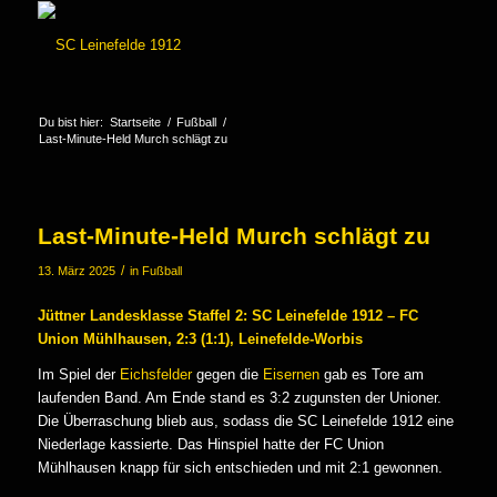
Du bist hier:
Startseite
/
Fußball
/
Last-Minute-Held Murch schlägt zu
Last-Minute-Held Murch schlägt zu
/
13. März 2025
in
Fußball
Jüttner Landesklasse Staffel 2: SC Leinefelde 1912 – FC
Union Mühlhausen, 2:3 (1:1), Leinefelde-Worbis
Im Spiel der
Eichsfelder
gegen die
Eisernen
gab es Tore am
laufenden Band. Am Ende stand es 3:2 zugunsten der Unioner.
Die Überraschung blieb aus, sodass die SC Leinefelde 1912 eine
Niederlage kassierte. Das Hinspiel hatte der FC Union
Mühlhausen knapp für sich entschieden und mit 2:1 gewonnen.