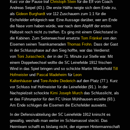
Kurz vor der Pause traf
Christoph Stein
für die Elf von Coach
Andreas Seipel (43.). Die erste Hälfte neigte sich dem Ende zu,
als
Gideon Burghardt
vor 112 Zuschauern zum 1:1 für die
Eichsfelder erfolgreich war. Eine Aussage darüber, wer am Ende
die Nase vorn haben würde, war nach dem Abpfiff der ersten
Halbzeit noch nicht zu treffen. Es ging mit einem Gleichstand in
die Kabinen. Zum Seitenwechsel ersetzte
Tom Fränkel
von den
Eisernen seinen Teamkameraden
Thomas Frohn
. Dass der Gast
in der Schlussphase auf den Sieg hoffte, war das Verdienst
von
Toni Jurascheck
, der in der 71. Minute zur Stelle war. Mit
einem Doppelwechsel wollte die SC Leinefelde 1912 frischen
Wind in das Spiel bringen und so schickte Martin Wiederhold
Till
Hofmeister
und
Pascal Madeheim
für
Leon
Kaltenhäuser
und
Tore-Andre Diederich
auf den Platz (77.). Kurz
vor Schluss traf Hofmeister für die Leinefelder (91.). In der
Nachspielzeit schockte
Kimi Joseph Murch
das Schlusslicht, als
er das Führungstor für den FC Union Mühlhausen erzielte (93.).
Am Ende schlugen die Eisernen die Eichsfelder auswärts.
In der Defensivabteilung der SC Leinefelde 1912 knirscht es
gewaltig, weshalb man weiter im Schlamassel steckt. Das
Heimteam schafft es bislang nicht, der eigenen Hintermannschaft