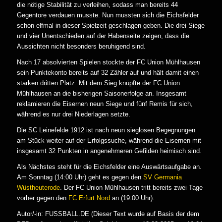
die nötige Stabilität zu verleihen, sodass man bereits 44
Gegentore verdauen musste. Nun mussten sich die Eichsfelder
schon elfmal in dieser Spielzeit geschlagen geben. Die drei Siege
und vier Unentschieden auf der Habenseite zeigen, dass die
Aussichten nicht besonders beruhigend sind.
Nach 17 absolvierten Spielen stockte der FC Union Mühlhausen
sein Punktekonto bereits auf 32 Zähler auf und hält damit einen
starken dritten Platz. Mit dem Sieg knüpfte der FC Union
Mühlhausen an die bisherigen Saisonerfolge an. Insgesamt
reklamieren die Eisernen neun Siege und fünf Remis für sich,
während es nur drei Niederlagen setzte.
Die SC Leinefelde 1912 ist nach neun sieglosen Begegnungen
am Stück weiter auf der Erfolgssuche, während die Eisernen mit
insgesamt 32 Punkten in angenehmeren Gefilden heimisch sind.
Als Nächstes steht für die Eichsfelder eine Auswärtsaufgabe an.
Am Sonntag (14:00 Uhr) geht es gegen den
SV Germania
Wüstheuterode
. Der FC Union Mühlhausen tritt bereits zwei Tage
vorher gegen den
FC Erfurt Nord
an (19:00 Uhr).
Autor/-in: FUSSBALL.DE (Dieser Text wurde auf Basis der dem